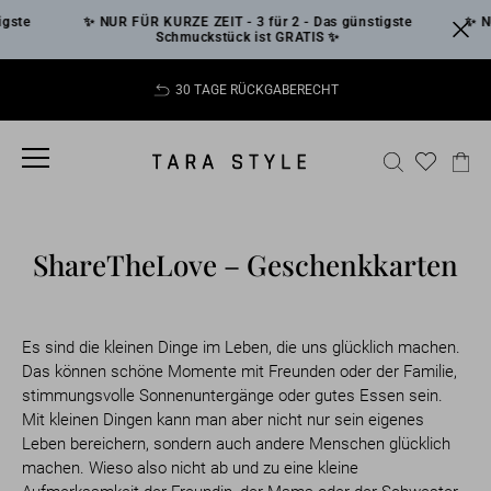
Skip
gste
✨ NUR FÜR KURZE ZEIT - 3 für 2 - Das günstigste
✨ NU
to
Schmuckstück ist GRATIS ✨
content
30 TAGE RÜCKGABERECHT
Pause
slideshow
SITE NAVIGATION
SEARCH
CA
ShareTheLove – Geschenkkarten
Es sind die kleinen Dinge im Leben, die uns glücklich machen.
Das können schöne Momente mit Freunden oder der Familie,
stimmungsvolle Sonnenuntergänge oder gutes Essen sein.
Mit kleinen Dingen kann man aber nicht nur sein eigenes
Leben bereichern, sondern auch andere Menschen glücklich
machen. Wieso also nicht ab und zu eine kleine