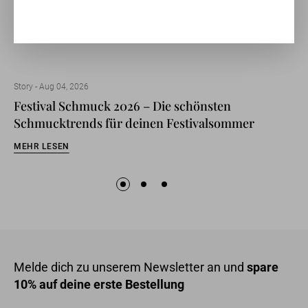
Story -
Aug 04, 2026
Festival Schmuck 2026 – Die schönsten
Schmucktrends für deinen Festivalsommer
MEHR LESEN
Melde dich zu unserem Newsletter an und
spare
10% auf deine erste Bestellung