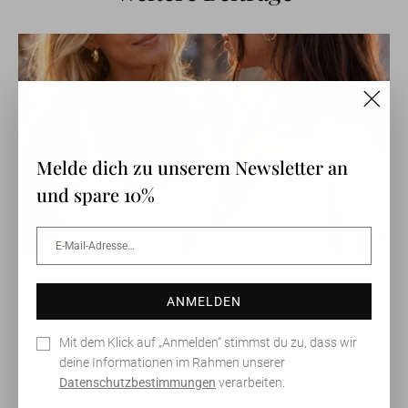
"Clos
(esc)"
Melde dich zu unserem Newsletter an
und spare 10%
E-
ANMELDEN
Mail-
Adresse…
ANMELDEN
Mit dem Klick auf „Anmelden“ stimmst du zu, dass wir
deine Informationen im Rahmen unserer
Datenschutzbestimmungen
verarbeiten.