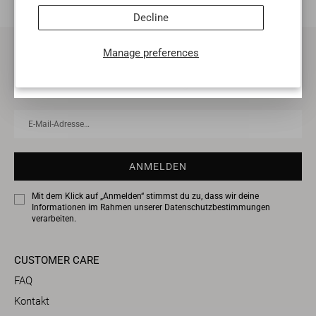
Mit dem Klick auf „Anmelden“ stimmst du zu, dass wir
Decline
deine Informationen im Rahmen unserer
Datenschutzbestimmungen
verarbeiten.
Manage preferences
Melde dich zu unserem Newsletter an und
spare
10% auf deine erste Bestellung
E-
ANMELDEN
Mail-
Adresse…
ANMELDEN
Mit dem Klick auf „Anmelden“ stimmst du zu, dass wir deine
Informationen im Rahmen unserer
Datenschutzbestimmungen
verarbeiten.
CUSTOMER CARE
FAQ
Kontakt