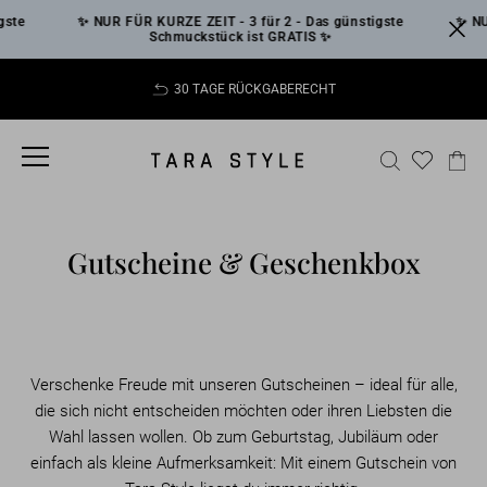
Skip
ste
✨ NUR FÜR KURZE ZEIT - 3 für 2 - Das günstigste
✨ NUR
to
Schmuckstück ist GRATIS ✨
content
30 TAGE RÜCKGABERECHT
Pause
slideshow
SITE NAVIGATION
SEARCH
CA
Gutscheine & Geschenkbox
Verschenke Freude mit unseren Gutscheinen – ideal für alle,
die sich nicht entscheiden möchten oder ihren Liebsten die
Wahl lassen wollen. Ob zum Geburtstag, Jubiläum oder
einfach als kleine Aufmerksamkeit: Mit einem Gutschein von