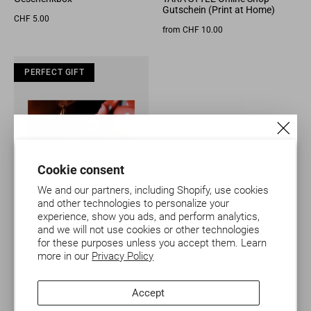
Gutschein (Print at Home)
CHF 5.00
from CHF 10.00
PERFECT GIFT
PERFECT GIFT
PERFECT GIFT
PER
"Clos
(esc)"
Cookie consent
Melde dich zu unserem Newsletter an
We and our partners, including Shopify, use cookies
und spare 10%
and other technologies to personalize your
experience, show you ads, and perform analytics,
and we will not use cookies or other technologies
E-
ANMELDEN
TARA STYLE Gutschein
for these purposes unless you accept them. Learn
Mail-
(physisch)
Adresse…
more in our
Privacy Policy
from CHF 10.00
ANMELDEN
Accept