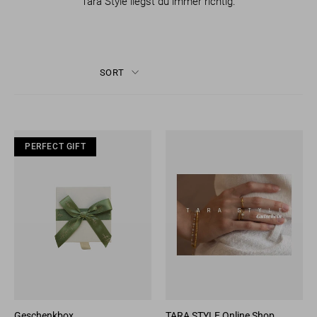
Tara Style liegst du immer richtig.
SORT
PERFECT GIFT
Geschenkbox
TARA STYLE Online Shop