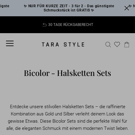
Skip
igste
✨ NUR FÜR KURZE ZEIT - 3 für 2 - Das günstigste
✨ NU
to
Schmuckstück ist GRATIS ✨
content
30 TAGE RÜCKGABERECHT
Pause
slideshow
SITE NAVIGATION
SEARCH
CA
Bicolor - Halsketten Sets
Entdecke unsere stilvollen Halsketten Sets – die raffinierte
Kombination aus Gold und Silber verleiht deinem Look das
gewisse Etwas. Diese Bicolor Sets sind die perfekte Wahl für
alle, die eleganten Schmuck mit einem modernen Twist lieben.