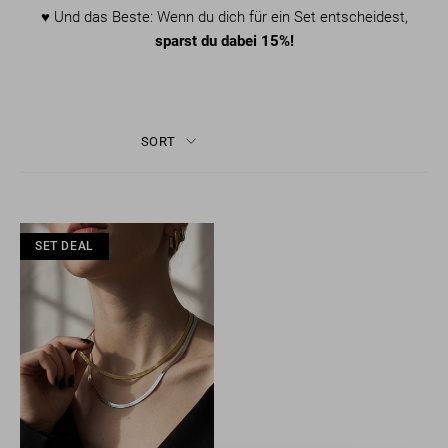
♥︎
Und das Beste: Wenn du dich für ein Set entscheidest,
sparst du dabei 15%!
SORT
SET DEAL
SET DEAL
SET DEAL
SET