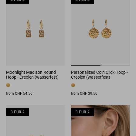
Moonlight Madison Round
Personalized Coin Click Hoop -
Hoop - Creolen (wasserfest)
Creolen (wasserfest)
from CHF 54.50
from CHF 39.50
3 FÜR 2
3 FÜR 2
3 FÜR 2
3 FÜR 2
3 FÜR 2