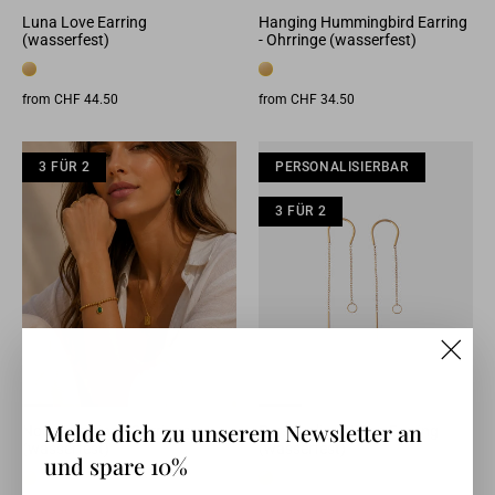
Luna Love Earring
Hanging Hummingbird Earring
(wasserfest)
- Ohrringe (wasserfest)
from CHF 44.50
from CHF 34.50
3 FÜR 2
3 FÜR 2
3 FÜR 2
PERSONALISIERBAR
PERSONALISIERBAR
3 F
3 FÜR 2
3 FÜR 2
"Clos
(esc)"
Melde dich zu unserem Newsletter an
Noemi Earring - Ohrringe
Personalized Luna Earring
(wasserfest)
(wasserfest)
und spare 10%