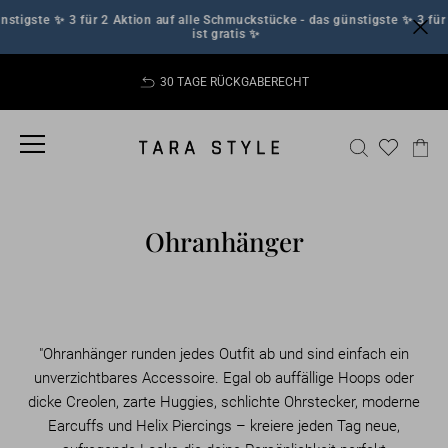
Skip
stigste
✨ 3 für 2 Aktion auf alle Schmuckstücke - das günstigste
✨ 3 für 2
to
ist gratis ✨
content
30 TAGE RÜCKGABERECHT
Pause
slideshow
SITE NAVIGATION
SEARCH
CA
Ohranhänger
"Ohranhänger runden jedes Outfit ab und sind einfach ein
unverzichtbares Accessoire. Egal ob auffällige Hoops oder
dicke Creolen, zarte Huggies, schlichte Ohrstecker, moderne
Earcuffs und Helix Piercings – kreiere jeden Tag neue,