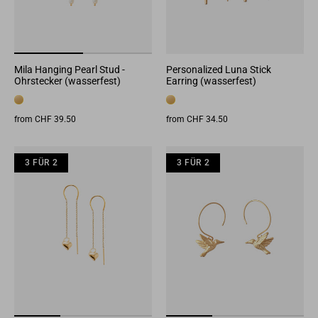
Mila Hanging Pearl Stud -
Personalized Luna Stick
Ohrstecker (wasserfest)
Earring (wasserfest)
from CHF 39.50
from CHF 34.50
3 FÜR 2
3 FÜR 2
3 FÜR 2
3 FÜR 2
3 FÜR 2
3 F