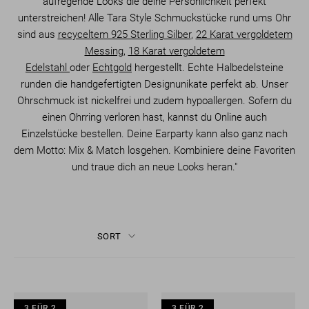
aufregende Looks die deine Persönlichkeit perfekt
unterstreichen! Alle Tara Style Schmuckstücke rund ums Ohr
sind aus
recyceltem 925 Sterling Silber
,
22 Karat vergoldetem
Messing
,
18 Karat vergoldetem
Edelstahl
oder
Echtgold
hergestellt. Echte Halbedelsteine
runden die handgefertigten Designunikate perfekt ab. Unser
Ohrschmuck ist nickelfrei und zudem hypoallergen. Sofern du
einen Ohrring verloren hast, kannst du Online auch
Einzelstücke bestellen. Deine Earparty kann also ganz nach
dem Motto: Mix & Match losgehen. Kombiniere deine Favoriten
und traue dich an neue Looks heran."
SORT
3 FÜR 2
3 FÜR 2
3 FÜR 2