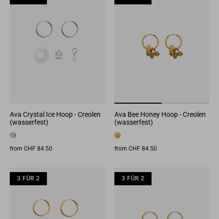
Ava Crystal Ice Hoop - Creolen
Ava Bee Honey Hoop - Creolen
(wasserfest)
(wasserfest)
from CHF 84.50
from CHF 84.50
3 FÜR 2
3 FÜR 2
3 FÜR 2