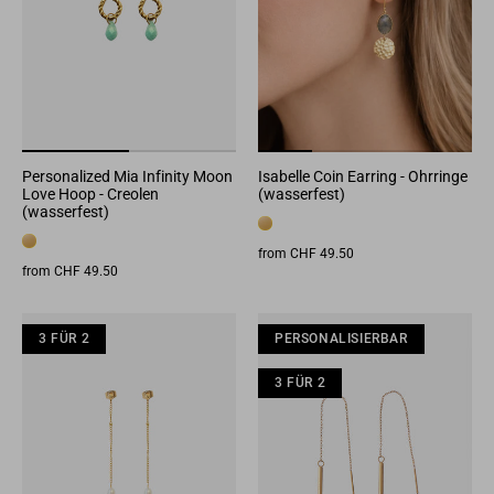
Personalized Mia Infinity Moon
Isabelle Coin Earring - Ohrringe
Love Hoop - Creolen
(wasserfest)
(wasserfest)
from CHF 49.50
from CHF 49.50
3 FÜR 2
3 FÜR 2
3 FÜR 2
PERSONALISIERBAR
3 FÜR 2