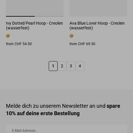
Ivy Dotted Pearl Hoop - Creolen
Ava Blue Lover Hoop - Creolen
(wasserfest)
(wasserfest)
from CHF 54.50
from CHF 69.50
1
2
3
4
Melde dich zu unserem Newsletter an und
spare
10% auf deine erste Bestellung
E-
ANMELDEN
Mail-