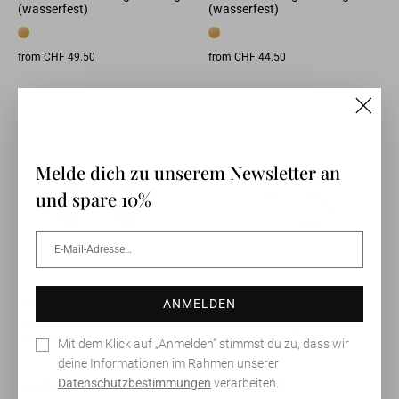
(wasserfest)
(wasserfest)
from CHF 49.50
from CHF 44.50
"Clos
(esc)"
Melde dich zu unserem Newsletter an
und spare 10%
E-
ANMELDEN
Mail-
Adresse…
ANMELDEN
Two Hearts Studs - Ohrstecker
Little Heart Hoop - Creolen
(wasserfest)
Kinder (wasserfest)
Mit dem Klick auf „Anmelden“ stimmst du zu, dass wir
deine Informationen im Rahmen unserer
Datenschutzbestimmungen
verarbeiten.
from CHF 49.50
from CHF 39.50