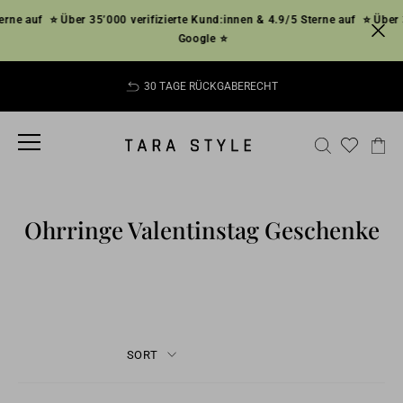
Skip
ne auf
⭐ Über 35’000 verifizierte Kund:innen & 4.9/5 Sterne auf
⭐ Über 35
to
Google ⭐
content
30 TAGE RÜCKGABERECHT
Pause
slideshow
SITE NAVIGATION
SEARCH
CA
Ohrringe Valentinstag Geschenke
SORT