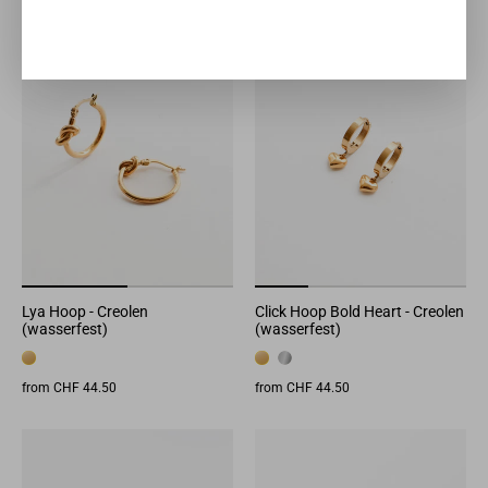
Lya Hoop - Creolen
Click Hoop Bold Heart - Creolen
(wasserfest)
(wasserfest)
from CHF 44.50
from CHF 44.50