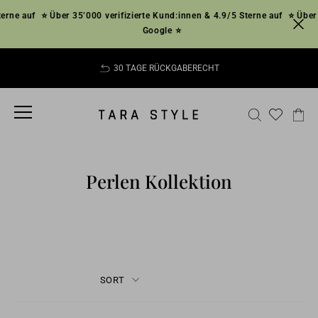
Skip
rne auf
⭐ Über 35’000 verifizierte Kund:innen & 4.9/5 Sterne auf
⭐ Über 3
to
Google ⭐
content
30 TAGE RÜCKGABERECHT
Pause
slideshow
SITE NAVIGATION
SEARCH
CA
Perlen Kollektion
SORT