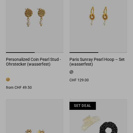
Personalized Coin Pearl Stud -
Paris Sunray Pearl Hoop – Set
Ohrstecker (wasserfest)
(wasserfest)
CHF 129.00
from CHF 49.50
SET DEAL
SET DEAL