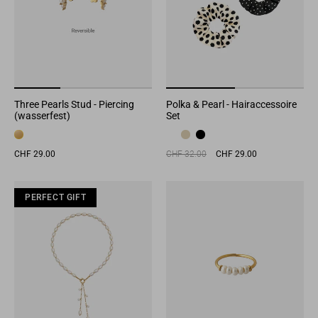
Three Pearls Stud - Piercing
Polka & Pearl - Hairaccessoire
(wasserfest)
Set
Regular
Sale
CHF 29.00
CHF 32.00
CHF 29.00
price
price
PERFECT GIFT
PERFECT GIFT
PERFECT GIFT
PER