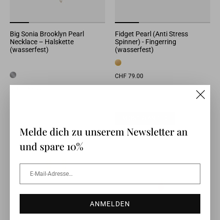
Big Sonia Brooklyn Pearl
Fidget Pearl (Anti Stress
Necklace – Halskette
Spinner) - Fingerring
(wasserfest)
(wasserfest)
CHF 79.00
CHF 189.00
"Clos
MOST WANTED
MOST WANTED
(esc)"
Melde dich zu unserem Newsletter an
und spare 10%
E-
ANMELDEN
Mail-
Adresse…
ANMELDEN