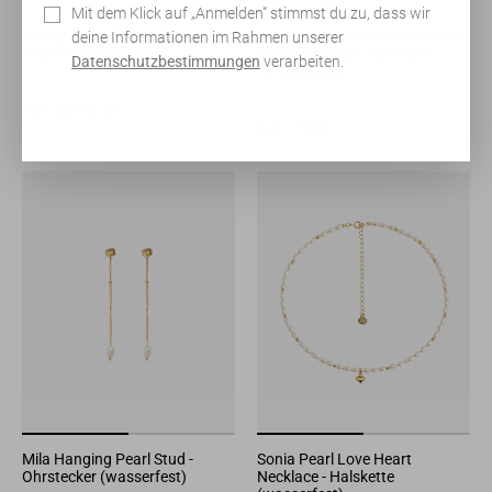
Mit dem Klick auf „Anmelden“ stimmst du zu, dass wir
Hexagon One Pearl Huggie -
Personalized My Satellite Boho
deine Informationen im Rahmen unserer
Creolen (wasserfest)
Pearl Necklace - Halskette
Datenschutzbestimmungen
verarbeiten.
(wasserfest)
from CHF 54.50
CHF 119.00
Mila Hanging Pearl Stud -
Sonia Pearl Love Heart
Ohrstecker (wasserfest)
Necklace - Halskette