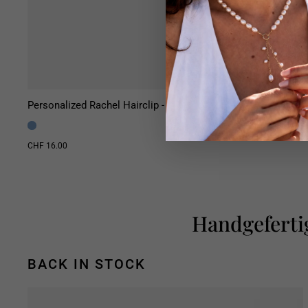
Personalized Rachel Hairclip - Haarklammer
CHF 16.00
Handgeferti
BACK IN STOCK