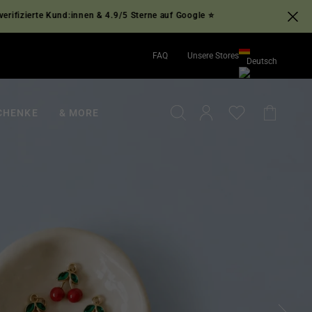
und:innen & 4.9/5 Sterne auf Google ⭐
FAQ
Unsere Stores
Deutsch
English
Deutsch
SUCHE
EINLOGGEN
EINKA
CHENKE
& MORE