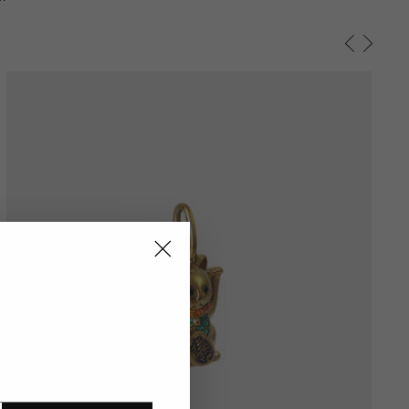
"Schließen
(Esc)"