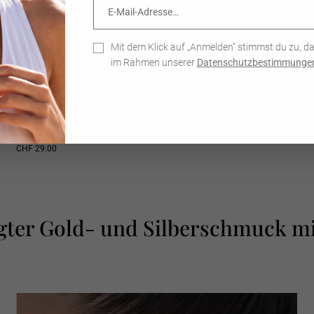
Mail-
Adresse…
Mit dem Klick auf „Anmelden“ stimmst du zu, d
im Rahmen unserer
Datenschutzbestimmunge
Personalized Shiny Infinity Charm - Anhänger (wasserfest)
CHF 29.00
gter Gold- und Silberschmuck m