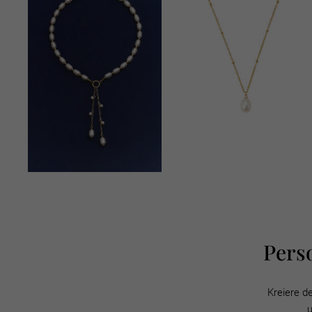
Pers
Kreiere d
u