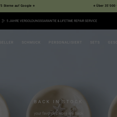
 Google ⭐
⭐ Über 35’000 verifizierte K
5 JAHRE VERGOLDUNGSGARANTIE & LIFETIME REPAIR SERVICE
Pause
Diashow
SELLER
SCHMUCK
PERSONALISIERT
SETS
GES
BACK IN STOCK
your favorite pieces are back