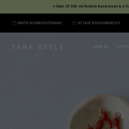
Direkt
⭐ Über 35’000 verifizierte Kund:innen & 4.9/5 Sterne auf
zum
Inhalt
GRATIS SCHMUCKVERSAND
30 TAGE RÜCKGABERECHT
Tara
NEW IN
BEST
Style