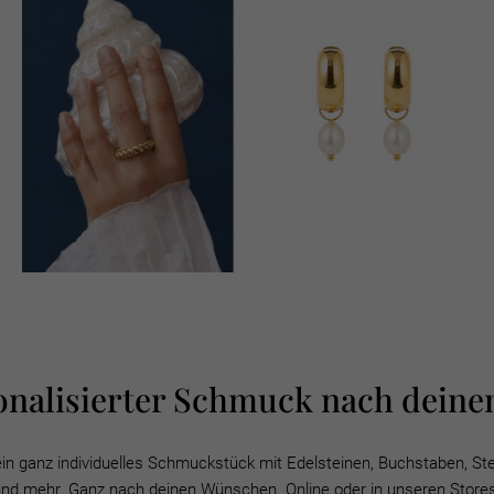
onalisierter Schmuck nach deinem
ein ganz individuelles Schmuckstück mit Edelsteinen, Buchstaben, St
nd mehr. Ganz nach deinen Wünschen. Online oder in unseren Store