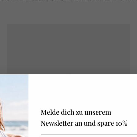
PERSONALISIERBAR
Melde dich zu unserem
Newsletter an und spare 10%
E-
Abonnieren