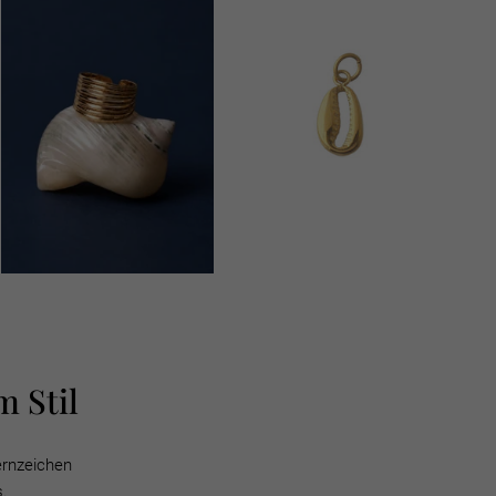
 Stil
ernzeichen
s.