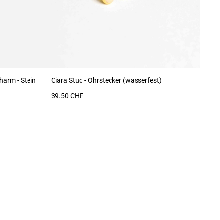
harm - Stein
Ciara Stud - Ohrstecker (wasserfest)
Adr
39.50 CHF
79.