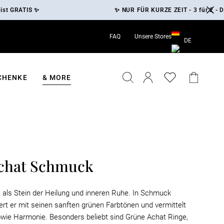
RATIS ✨
✨ NUR FÜR KURZE ZEIT - 3 für 2 - Das gü
FAQ
Unsere Stores
DE
EN
DE
SUCHE
EINLOGGEN
EINKA
CHENKE
& MORE
chat Schmuck
t als Stein der Heilung und inneren Ruhe. In Schmuck
bert er mit seinen sanften grünen Farbtönen und vermittelt
wie Harmonie. Besonders beliebt sind Grüne Achat Ringe,