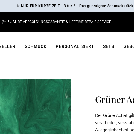
✨ NUR FÜR KURZE ZEIT - 3 für 2 - Das günstigste Schmuckstück ist G
5 JAHRE VERGOLDUNGSGARANTIE & LIFETIME REPAIR SERVICE
Pause
Diashow
SELLER
SCHMUCK
PERSONALISIERT
SETS
GES
Grüner A
Der Grüne Achat gil
verarbeitet, verzau
Ausgeglichenheit so