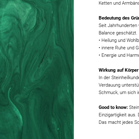
Ketten und Armbände
Bedeutung des Grü
Seit Jahrhunderten 
Balance geschätzt. 
• Heilung und Wohlb
• innere Ruhe und G
• Energie und Harmo
Wirkung auf Körper
In der Steinheilkun
Verdauung unterstüt
Schmuck, um sich im 
Good to know:
Stei
Einzigartigkeit aus
Das macht jedes Sc