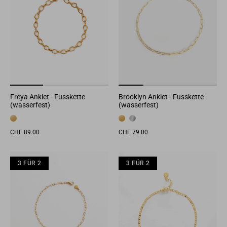
Freya Anklet - Fusskette
Brooklyn Anklet - Fusskette
(wasserfest)
(wasserfest)
CHF 89.00
CHF 79.00
3 FÜR 2
3 FÜR 2
3 FÜR 2
3 FÜR 2
3 FÜR 2
3 F