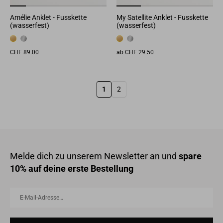
Amélie Anklet - Fusskette
My Satellite Anklet - Fusskette
(wasserfest)
(wasserfest)
CHF 89.00
ab CHF 29.50
1
2
Melde dich zu unserem Newsletter an und
spare
10% auf deine erste Bestellung
E-
Abonnieren
Mail-
Adresse…