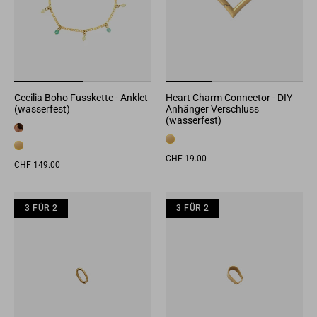
Cecilia Boho Fusskette - Anklet
Heart Charm Connector - DIY
(wasserfest)
Anhänger Verschluss
(wasserfest)
CHF 19.00
CHF 149.00
3 FÜR 2
3 FÜR 2
3 FÜR 2
3 FÜR 2
3 FÜR 2
3 F