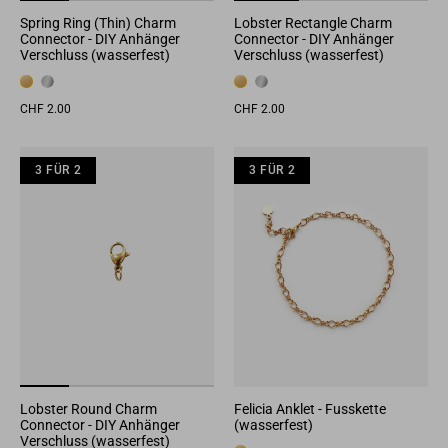
Spring Ring (Thin) Charm
Lobster Rectangle Charm
Connector - DIY Anhänger
Connector - DIY Anhänger
Verschluss (wasserfest)
Verschluss (wasserfest)
CHF 2.00
CHF 2.00
3 FÜR 2
3 FÜR 2
3 FÜR 2
3 FÜR 2
3 F
Lobster Round Charm
Felicia Anklet - Fusskette
Connector - DIY Anhänger
(wasserfest)
Verschluss (wasserfest)