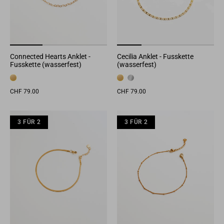
Connected Hearts Anklet -
Cecilia Anklet - Fusskette
Fusskette (wasserfest)
(wasserfest)
CHF 79.00
CHF 79.00
3 FÜR 2
3 FÜR 2
3 FÜR 2
3 FÜR 2
3 FÜR 2
3 F