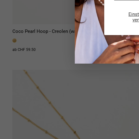
Eins
ve
Coco Pearl Hoop - Creolen (wasserfest)
ab CHF 59.50