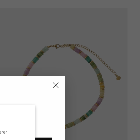
"Schließen
(Esc)"
erer