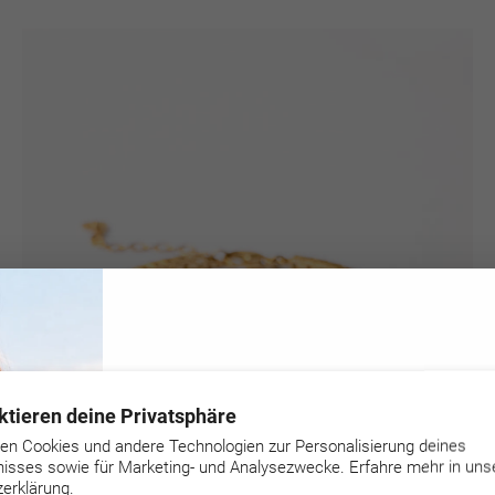
Melde dich zu unserem
ktieren deine Privatsphäre
Newsletter an und spare 10%
en Cookies und andere Technologien zur Personalisierung deines
nisses sowie für Marketing- und Analysezwecke. Erfahre mehr in uns
erklärung.
E-
Abonnieren