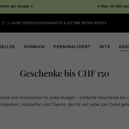
Google ⭐
⭐ Über 35’000 verifizierte K
5 JAHRE VERGOLDUNGSGARANTIE & LIFETIME REPAIR SERVICE
Pause
Diashow
SELLER
SCHMUCK
PERSONALISIERT
SETS
GES
Geschenke bis CHF 150
cke und Accessoires für jedes Budget – entdecke Geschenke bis 
rmbändern, Halsketten und Charms, die mit viel Liebe zum Detail gefe