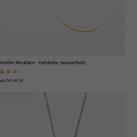
Amélie Necklace - Halskette (wasserfest)
ab CHF 49.50
ST WANTED
MOST WA