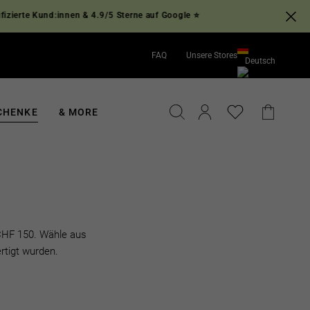
und:innen & 4.9/5 Sterne auf Google ⭐
FAQ
Unsere Stores
Deutsch
English
Deutsch
SUCHE
EINLOGGEN
EINKA
CHENKE
& MORE
CHF 150. Wähle aus
rtigt wurden.