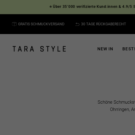
Direkt
⭐ Über 35’000 verifizierte Kund:innen & 4.9/5 Sterne auf 
zum
Inhalt
GRATIS SCHMUCKVERSAND
30 TAGE RÜCKGABERECHT
NEW IN
BEST
Schöne Schmuckstü
Ohrringen, A