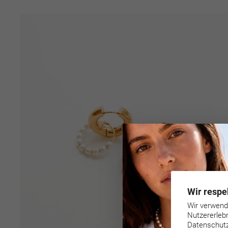
Wir respe
Wir verwend
Nutzererleb
Datenschutz