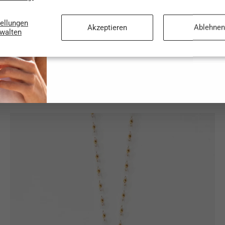
Mail-
Adresse…
tellungen
Akzeptieren
Ablehnen
rwalten
Mit dem Klick auf „Anmelden“ stimmst du zu, d
im Rahmen unserer
Datenschutzbestimmunge
Martina Bracelet - Armkette (wasserfest)
ab CHF 49.50