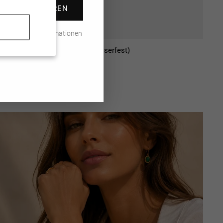
ABONNIEREN
ass wir deine Informationen
n
verarbeiten.
Yula Necklace - Halskette (wasserfest)
CHF 119.00