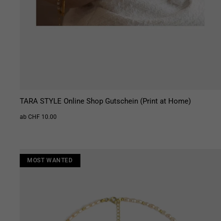
TARA STYLE Online Shop Gutschein (Print at Home)
ab CHF 10.00
MOST WANTED
MOST WANTED