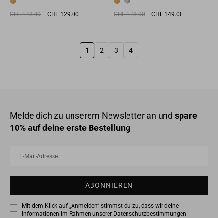
Normaler
Sonderpreis
Normaler
Sonderpreis
CHF 148.00
CHF 129.00
CHF 178.00
CHF 149.00
Preis
Preis
1
2
3
4
Melde dich zu unserem Newsletter an und
spare
10% auf deine erste Bestellung
E-
Abonnieren
Mail-
Adresse…
ABONNIEREN
Mit dem Klick auf „Anmelden“ stimmst du zu, dass wir deine
Informationen im Rahmen unserer
Datenschutzbestimmungen