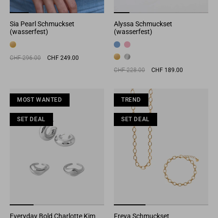
Sia Pearl Schmuckset
Alyssa Schmuckset
(wasserfest)
(wasserfest)
Normaler
Sonderpreis
CHF 296.00
CHF 249.00
Preis
Normaler
Sonderpreis
CHF 228.00
CHF 189.00
Preis
MOST WANTED
MOST WANTED
MOST WANTED
TREND
TREND
MO
SET DEAL
SET DEAL
SET DEAL
SET DEAL
SET DEAL
SET
Everyday Bold Charlotte Kim
Freya Schmuckset