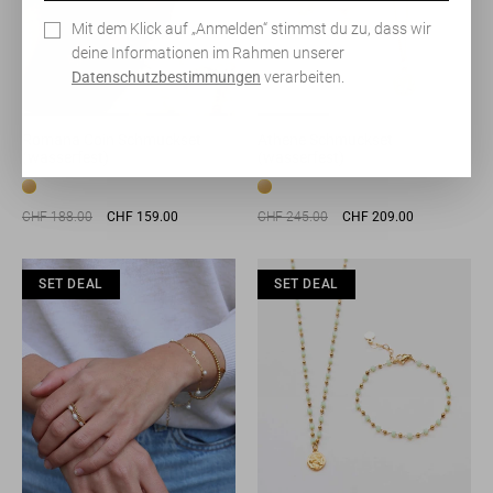
Mit dem Klick auf „Anmelden“ stimmst du zu, dass wir
deine Informationen im Rahmen unserer
Datenschutzbestimmungen
verarbeiten.
Romana Coin Schmuckset
Athene Schmuckset
(wasserfest)
(wasserfest)
Normaler
Sonderpreis
Normaler
Sonderpreis
CHF 188.00
CHF 159.00
CHF 245.00
CHF 209.00
Preis
Preis
SET DEAL
SET DEAL
SET DEAL
SET DEAL
SET DEAL
SET