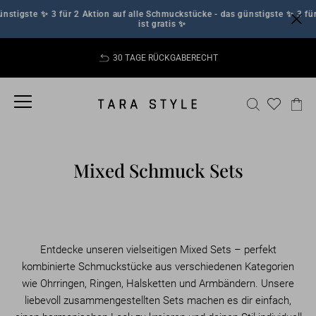
Direkt
stigste
✨ 3 für 2 Aktion auf alle Schmuckstücke - das günstigste
✨ 3 für 
zum
ist gratis ✨
Inhalt
30 TAGE RÜCKGABERECHT
Pause
Diashow
SEITENNAVIGATION
SUCHE
EI
Mixed Schmuck Sets
Entdecke unseren vielseitigen Mixed Sets – perfekt
kombinierte Schmuckstücke aus verschiedenen Kategorien
wie Ohrringen, Ringen, Halsketten und Armbändern. Unsere
liebevoll zusammengestellten Sets machen es dir einfach,