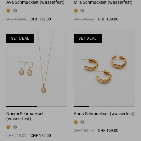
Ava Schmuckset (wasserfest)
Mila Schmuckset (wasserfest)
Normaler
Sonderpreis
Normaler
Sonderpreis
CHF 168.00
CHF 139.00
CHF 168.00
CHF 139.00
Preis
Preis
SET DEAL
SET DEAL
SET DEAL
SET DEAL
SET DEAL
Noemi Schmuckset
Anna Schmuckset (wasserfest)
(wasserfest)
Normaler
Sonderpreis
CHF 188.00
CHF 159.00
Preis
Normaler
Sonderpreis
CHF 218.00
CHF 179.00
Preis