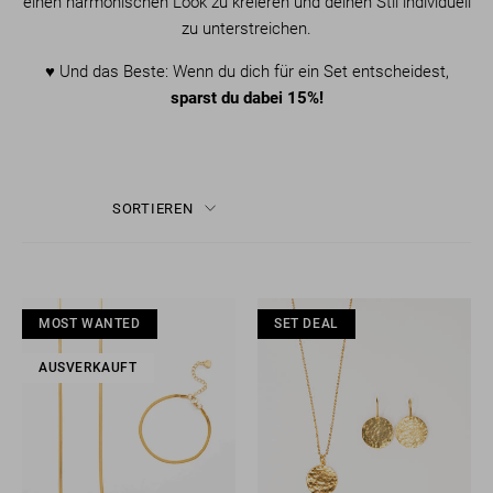
einen harmonischen Look zu kreieren und deinen Stil individuell
zu unterstreichen.
♥︎
Und das Beste: Wenn du dich für ein Set entscheidest,
sparst du dabei 15%!
SORTIEREN
MOST WANTED
MOST WANTED
MOST WANTED
SET DEAL
MO
AUSVERKAUFT
AUSVERKAUFT
AUSVERKAUFT
AUS