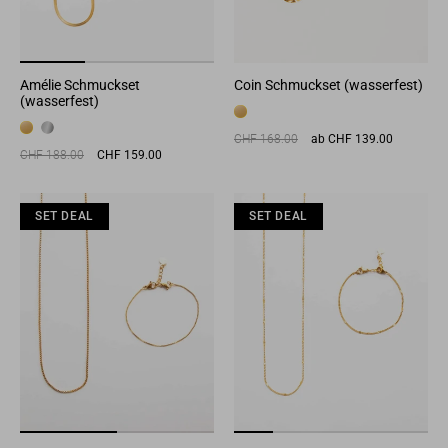
Amélie Schmuckset
Coin Schmuckset (wasserfest)
(wasserfest)
Normaler
Sonderpreis
CHF 168.00
ab CHF 139.00
Preis
Normaler
Sonderpreis
CHF 188.00
CHF 159.00
Preis
SET DEAL
SET DEAL
SET DEAL
SET DEAL
SET DEAL