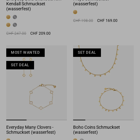
Kendall Schmuckset
(wasserfest)
(wasserfest)
Normaler
Sonderpreis
CHF 198.00
CHF 169.00
Preis
Normaler
Sonderpreis
CHF 247.00
CHF 209.00
Preis
MOST WANTED
MOST WANTED
MOST WANTED
SET DEAL
SET DEAL
MO
SET DEAL
SET DEAL
SET DEAL
SET
Everyday Many Clovers -
Boho Coins Schmuckset
Schmuckset (wasserfest)
(wasserfest)