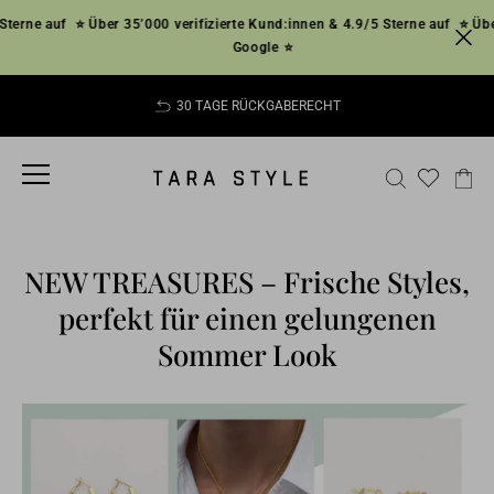
Direkt
terne auf
⭐ Über 35’000 verifizierte Kund:innen & 4.9/5 Sterne auf
⭐ Über
zum
Google ⭐
Inhalt
30 TAGE RÜCKGABERECHT
Pause
Diashow
SEITENNAVIGATION
SUCHE
EI
NEW TREASURES – Frische Styles,
perfekt für einen gelungenen
Sommer Look