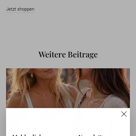
Jetzt shoppen
Weitere Beitrage
"Schl
(Esc)"