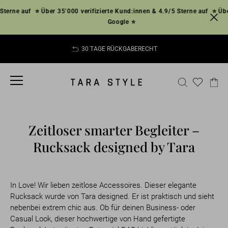
Direkt
terne auf
⭐ Über 35’000 verifizierte Kund:innen & 4.9/5 Sterne auf
⭐ Über
zum
Google ⭐
Inhalt
30 TAGE RÜCKGABERECHT
Pause
Diashow
SEITENNAVIGATION
SUCHE
EI
Zeitloser smarter Begleiter –
Rucksack designed by Tara
In Love! Wir lieben zeitlose Accessoires. Dieser elegante
Rucksack wurde von Tara designed. Er ist praktisch und sieht
nebenbei extrem chic aus. Ob für deinen Business- oder
Casual Look, dieser hochwertige von Hand gefertigte