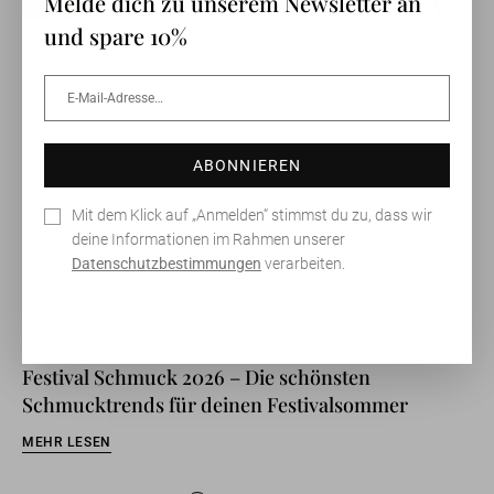
Melde dich zu unserem Newsletter an
und spare 10%
E-
Abonnieren
Mail-
Adresse…
ABONNIEREN
Mit dem Klick auf „Anmelden“ stimmst du zu, dass wir
deine Informationen im Rahmen unserer
Datenschutzbestimmungen
verarbeiten.
Story -
August 04, 2026
Festival Schmuck 2026 – Die schönsten
Schmucktrends für deinen Festivalsommer
MEHR LESEN