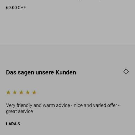
69.00 CHF
49
Das sagen unsere Kunden
Very friendly and warm advice - nice and varied offer -
great service
h
LARA S.