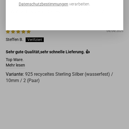
Mehr lesen
Datenschutzbestimmungen
verarbeiten.
18K vergoldet (wasserfest) / 12mm / 2 (Paar)
04/04/2025
Steffen B.
Sehr gute Qualität,sehr schnelle Lieferung. 👍
Top Ware.
Mehr lesen
925 recyceltes Sterling Silber (wasserfest) /
10mm / 2 (Paar)