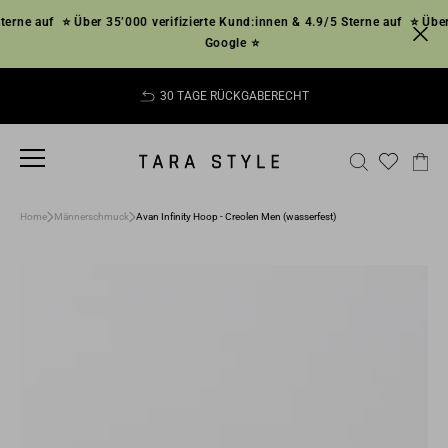
Direkt
ne auf
⭐ Über 35’000 verifizierte Kund:innen & 4.9/5 Sterne auf
⭐ Über 35
zum
Google ⭐
Inhalt
30 TAGE RÜCKGABERECHT
Pause
Diashow
SEITENNAVIGATION
SUCHE
EI
Home
Männerschmuck
Avan Infinity Hoop - Creolen Men (wasserfest)