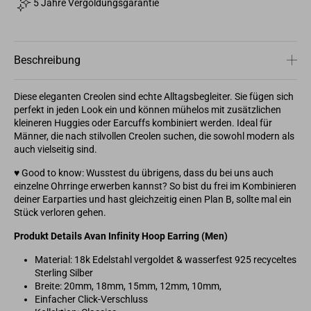
5 Jahre Vergoldungsgarantie
Beschreibung
Diese eleganten Creolen sind echte Alltagsbegleiter. Sie fügen sich
perfekt in jeden Look ein und können mühelos mit zusätzlichen
kleineren Huggies oder Earcuffs kombiniert werden. Ideal für
Männer, die nach stilvollen Creolen suchen, die sowohl modern als
auch vielseitig sind.
♥︎ Good to know: Wusstest du übrigens, dass du bei uns auch
einzelne Ohrringe erwerben kannst? So bist du frei im Kombinieren
deiner Earparties und hast gleichzeitig einen Plan B, sollte mal ein
Stück verloren gehen.
Produkt Details Avan Infinity Hoop Earring (Men)
Material: 18k Edelstahl vergoldet & wasserfest 925 recyceltes
Sterling Silber
Breite: 20mm, 18mm, 15mm, 12mm, 10mm,
Einfacher Click-Verschluss