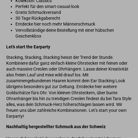
Kollektion: Classics
Perfekt für den smart-casual-look
Gratis Schmuckversand
30 Tage Rückgaberecht
Entdecke
hier
noch mehr Männerschmuck
Vervollständige deine Bestellung mit einer hübschen
Geschenkbox
Let’s start the Earparty
Stacking, Stacking, Stacking heisst der Trend der Stunde.
Kombiniere dafür ganz einfach kleine Ohrstecker mit feinen oder
auch massive Creolen oder Ohrhängern. Lasse deiner Kreativität
also freien Lauf und mixe wild drauf los. Mit
zusammengebundenen Haaren kommt dein Ear Stacking Look
übrigens besonders gut zur Geltung. Entdecke
hier
weitere
Goldschätze fürs Ohr. Von kleinen Ohrsteckern, über bunte
Ohranhänger bis hin zu trendigen Creolen findest du bei Tara Style
alles, was dein Schmuck-Herz höherschlagen lassen wird. Wir
freuen uns über zahlreiche Kombinationen. Let’s start your own
Earparty!
Nachhaltig hergestellter Schmuck aus der Schweiz