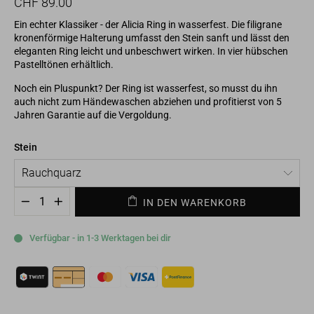
Normaler
Sonderpreis
CHF 89.00
Preis
Ein echter Klassiker - der Alicia Ring in wasserfest. Die filigrane
kronenförmige Halterung umfasst den Stein sanft und lässt den
eleganten Ring leicht und unbeschwert wirken. In vier hübschen
Pastelltönen erhältlich.
Noch ein Pluspunkt? Der Ring ist wasserfest, so musst du ihn
auch nicht zum Händewaschen abziehen und profitierst von 5
Jahren Garantie auf die Vergoldung.
Stein
IN DEN WARENKORB
−
+
Verfügbar - in 1-3 Werktagen bei dir