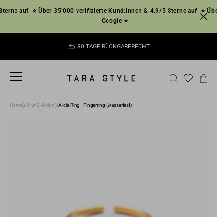
Direkt
erne auf
⭐ Über 35’000 verifizierte Kund:innen & 4.9/5 Sterne auf
⭐ Über 
zum
Google ⭐
Inhalt
30 TAGE RÜCKGABERECHT
Pause
Diashow
SEITENNAVIGATION
SUCHE
EI
Home
3 für 2 Aktion
Alicia Ring - Fingerring (wasserfest)