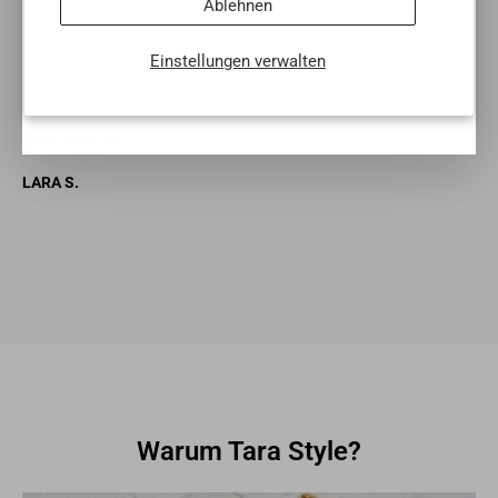
Mit dem Klick auf „Anmelden“ stimmst du zu, dass wir
Ablehnen
deine Informationen im Rahmen unserer
Datenschutzbestimmungen
verarbeiten.
Einstellungen verwalten
Very friendly and warm advice - nice and varied offer -
great service
h
LARA S.
Warum Tara Style?