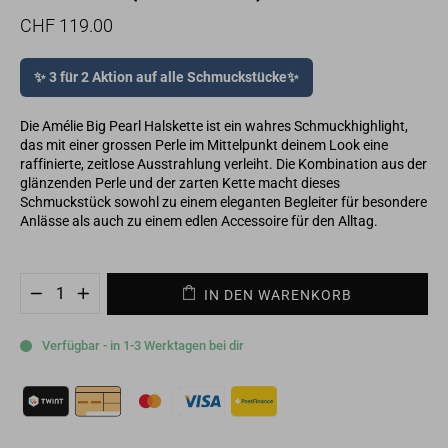
Normaler
Sonderpreis
CHF 119.00
Preis
✨ 3 für 2 Aktion auf alle Schmuckstücke✨
Die Amélie Big Pearl Halskette ist ein wahres Schmuckhighlight,
das mit einer grossen Perle im Mittelpunkt deinem Look eine
raffinierte, zeitlose Ausstrahlung verleiht. Die Kombination aus der
glänzenden Perle und der zarten Kette macht dieses
Schmuckstück sowohl zu einem eleganten Begleiter für besondere
Anlässe als auch zu einem edlen Accessoire für den Alltag.
IN DEN WARENKORB
−
+
Verfügbar - in 1-3 Werktagen bei dir