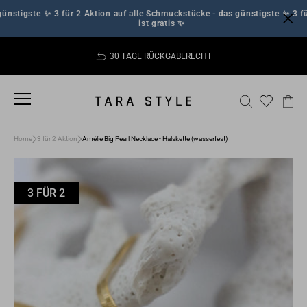
Direkt
stigste
✨ 3 für 2 Aktion auf alle Schmuckstücke - das günstigste
✨ 3 für 
zum
ist gratis ✨
Inhalt
30 TAGE RÜCKGABERECHT
Pause
Diashow
SEITENNAVIGATION
SUCHE
EI
Home
3 für 2 Aktion
Amélie Big Pearl Necklace - Halskette (wasserfest)
3 FÜR 2