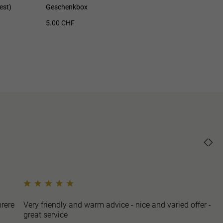
925 recyceltes Sterling Silber / 2 (Paar)
est)
Geschenkbox
Miria
5.00 CHF
9.00 
rere
Very friendly and warm advice - nice and varied offer -
great service