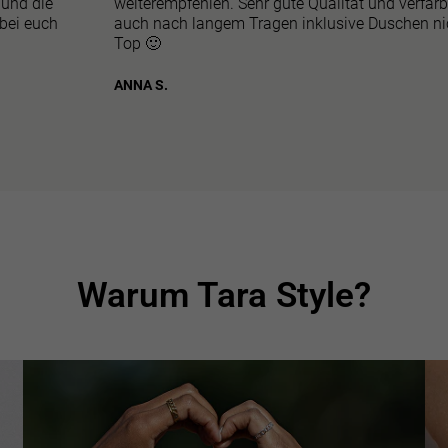
 und die
weiterempfehlen. Sehr gute Qualität und verfär
 bei euch
auch nach langem Tragen inklusive Duschen ni
Top 🙂
ANNA S.
Warum Tara Style?