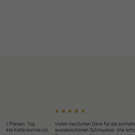
ren Preisen. Top
Vielen herzlichen Dank für die schnell
efekte Kette konnte ich
wunderschönen Schmuckes. Wie schö