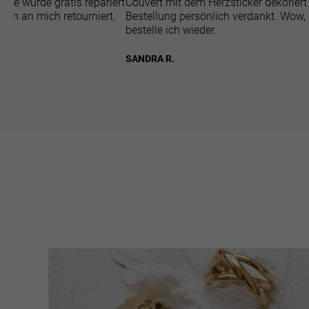
sie wurde gratis repariert
Couvert mit dem Herzsticker dekoriert
gen an mich retourniert.
Bestellung persönlich verdankt. Wow,
bestelle ich wieder.
SANDRA R.