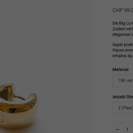
Normaler
Sonderpre
CHF 99.
Preis
Die Big Lu 
Zudem verl
eleganten 
Super prakt
Pieces imm
erhältst du
Material
Anzahl Ohr