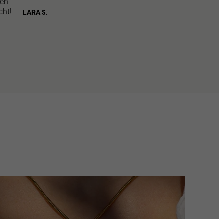
ben
cht!
LARA S.