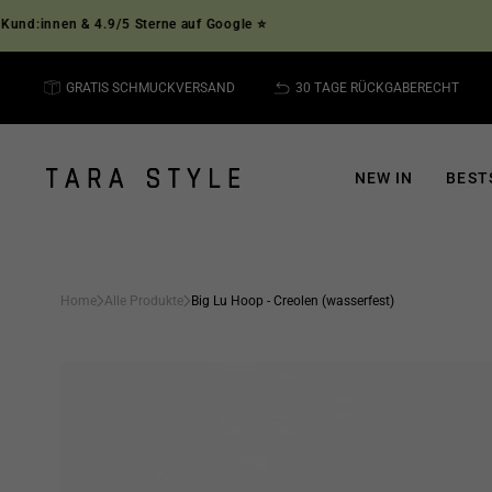
Direkt
nnen & 4.9/5 Sterne auf Google ⭐
⭐ Übe
zum
Inhalt
GRATIS SCHMUCKVERSAND
30 TAGE RÜCKGABERECHT
NEW IN
BEST
Home
Alle Produkte
Big Lu Hoop - Creolen (wasserfest)