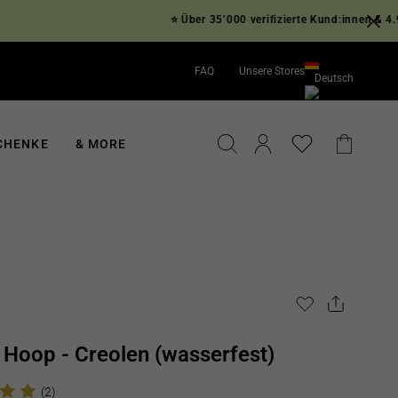
⭐ Über 35’000 verifizierte Kund:innen & 4.9/5 Ster
FAQ
Unsere Stores
Deutsch
English
Deutsch
SUCHE
EINLOGGEN
EINKA
CHENKE
& MORE
 Hoop - Creolen (wasserfest)
(2)