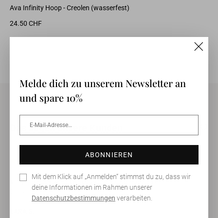
Ava Infinity Hoop - Creolen (wasserfest)
Ge
24.50 CHF
5.
"Schl
(Esc)"
Melde dich zu unserem Newsletter an
und spare 10%
E-
Abonnieren
Das sagen unsere Kunden
Mail-
Adresse…
ABONNIEREN
Mit dem Klick auf „Anmelden“ stimmst du zu, dass wir
Very friendly and warm advice - nice and varied offer -
deine Informationen im Rahmen unserer
great service
Datenschutzbestimmungen
verarbeiten.
h
LARA S.