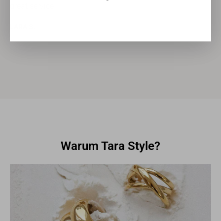
great service
h
LARA S.
Warum Tara Style?