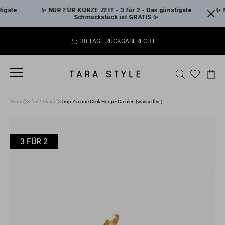
Direkt
gste
✨ NUR FÜR KURZE ZEIT - 3 für 2 - Das günstigste
✨ NUR
zum
Schmuckstück ist GRATIS ✨
Inhalt
30 TAGE RÜCKGABERECHT
Pause
Diashow
SEITENNAVIGATION
SUCHE
EI
Home
3 für 2 Aktion
Drop Zircone Click Hoop - Creolen (wasserfest)
3 FÜR 2