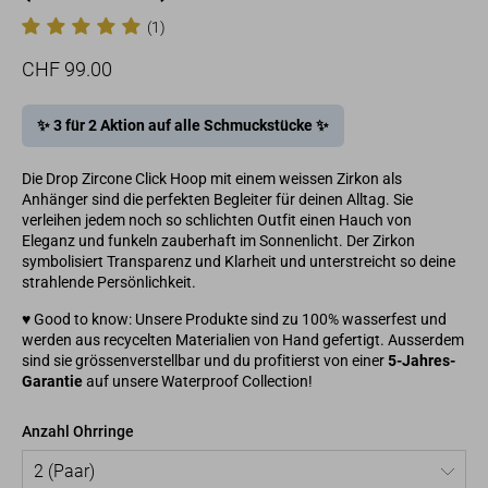
(1)
Normaler
Sonderpreis
CHF 99.00
Preis
✨ 3 für 2 Aktion auf alle Schmuckstücke ✨
Die Drop Zircone Click Hoop mit einem weissen Zirkon als
Anhänger sind die perfekten Begleiter für deinen Alltag. Sie
verleihen jedem noch so schlichten Outfit einen Hauch von
Eleganz und funkeln zauberhaft im Sonnenlicht. Der Zirkon
symbolisiert Transparenz und Klarheit und unterstreicht so deine
strahlende Persönlichkeit.
♥ Good to know: Unsere Produkte sind zu 100% wasserfest und
werden aus recycelten Materialien von Hand gefertigt. Ausserdem
sind sie grössenverstellbar und du profitierst von einer
5-Jahres-
Garantie
auf unsere
Waterproof Collection
!
Anzahl Ohrringe