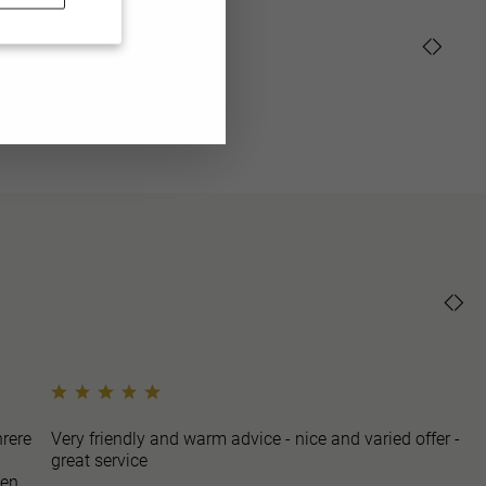
n
verarbeiten.
rere
Very friendly and warm advice - nice and varied offer -
great service
ben