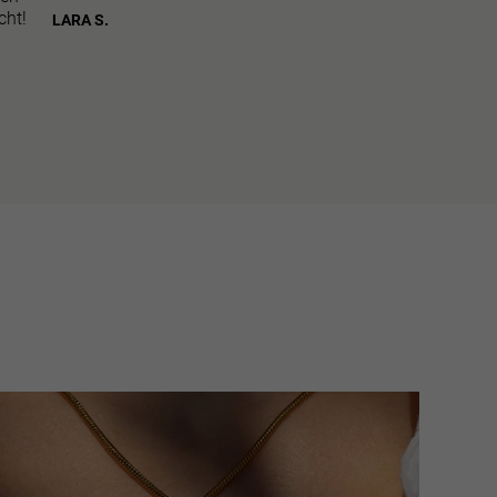
cht!
LARA S.