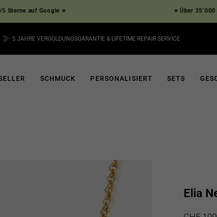
ne auf Google ⭐
⭐ Über 35’000 verifizi
5 JAHRE VERGOLDUNGSGARANTIE & LIFETIME REPAIR SERVICE
Pause
Diashow
SELLER
SCHMUCK
PERSONALISIERT
SETS
GES
Elia N
Normaler
Sonderpre
CHF 109