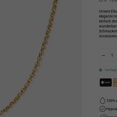
Preis
Unsere Elia
elegante Ha
einfach dr
wunderbar 
Schmuckstü
Accessoire,
−
Verfügba
100% 
Hypoa