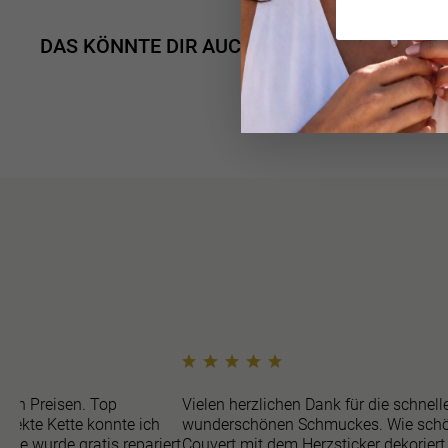
DAS KÖNNTE DIR AUCH GEFALLEN
ren Preisen. Top
Vielen herzlichen Dank für die schnell
efekte Kette konnte ich
wunderschönen Schmuckes. Wie schö
sie wurde gratis repariert
Couvert mit dem Herzsticker dekoriert