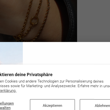
Perfek
5 Jah
Hypoa
Bedeu
Grati
Vervol
Nachhaltig
Unsere Sch
entworfen 
Hand gefer
verwenden w
925 Sterlin
Melde dich zu unserem
Schmuckstü
ktieren deine Privatsphäre
verbinden.
Newsletter an und spare 10%
regelmässi
en Cookies und andere Technologien zur Personalisierung deines
en
Nachhaltig
nisses sowie für Marketing- und Analysezwecke. Erfahre mehr in uns
sicherzuste
erklärung.
E-
Abonnieren
Mail-
Adresse…
tellungen
Akzeptieren
Ablehnen
rwalten
Mit dem Klick auf „Anmelden“ stimmst du zu, d