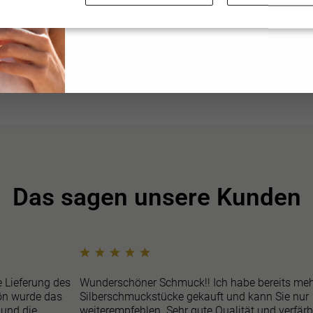
im Rahmen unserer
Datenschutzbestimmunge
Das sagen unsere Kunden
e Lieferung des
Wunderschöner Schmuck!! Ich habe bereits meh
n wurde das
Silberschmuckstücke gekauft und kann Sie nur
 und die
weiterempfehlen. Sehr gute Qualität und verfär