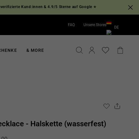
erte Kund:innen & 4.9/5 Sterne auf Google ⭐
FAQ
Unsere Stores
DE
EN
DE
SUCHE
EINLOGGEN
EINKA
CHENKE
& MORE
ecklace - Halskette (wasserfest)
is
.00