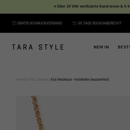
Direkt
⭐ Über 35’000 verifizierte Kund:innen & 4.9/5 Ster
zum
Inhalt
GRATIS SCHMUCKVERSAND
30 TAGE RÜCKGABERECHT
NEW IN
BEST
Home
3 für 2 Aktion
Elia Necklace - Halskette (wasserfest)