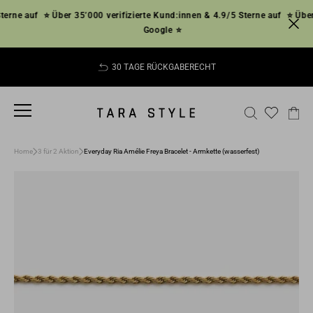
Direkt
rne auf
⭐ Über 35’000 verifizierte Kund:innen & 4.9/5 Sterne auf
⭐ Über 3
zum
Google ⭐
Inhalt
30 TAGE RÜCKGABERECHT
Pause
Diashow
SEITENNAVIGATION
SUCHE
EI
Home
3 für 2 Aktion
Everyday Ria Amélie Freya Bracelet - Armkette (wasserfest)