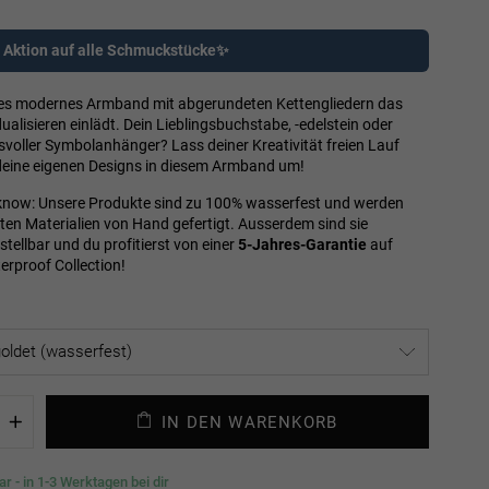
2 Aktion auf alle Schmuckstücke✨
ges modernes Armband mit abgerundeten Kettengliedern das
ualisieren einlädt. Dein Lieblingsbuchstabe, -edelstein oder
voller Symbolanhänger? Lass deiner Kreativität freien Lauf
deine eigenen Designs in diesem Armband um!
know: Unsere Produkte sind zu 100% wasserfest und werden
lten Materialien von Hand gefertigt. Ausserdem sind sie
tellbar und du profitierst von einer
5-Jahres-Garantie
auf
erproof Collection
!
IN DEN WARENKORB
+
r - in 1-3 Werktagen bei dir