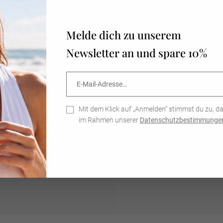
Bist du di
Kein Proble
Melde dich zu unserem
wir fortla
Pieces der
Newsletter an und spare 10%
Harmonie. 
sondern lo
Schmuckstü
E-
Abonnieren
hübsch ver
Mail-
Adresse…
Nachhaltig
Mit dem Klick auf „Anmelden“ stimmst du zu, d
im Rahmen unserer
Datenschutzbestimmunge
Unsere Sch
entworfen 
Hand gefer
verwenden w
925 Sterlin
Schmuckstü
verbinden.
regelmässi
Nachhaltig
sicherzuste