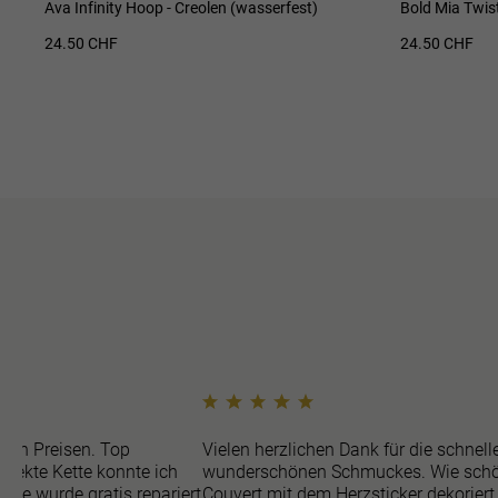
Ava Infinity Hoop - Creolen (wasserfest)
Bold Mia Twis
24.50 CHF
24.50 CHF
ren Preisen. Top
Vielen herzlichen Dank für die schnell
efekte Kette konnte ich
wunderschönen Schmuckes. Wie schö
sie wurde gratis repariert
Couvert mit dem Herzsticker dekoriert