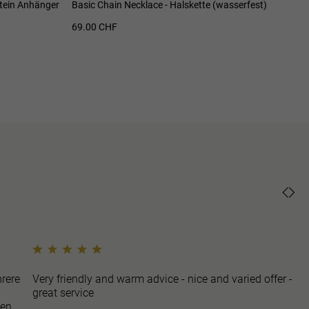
tein Anhänger
Basic Chain Necklace - Halskette (wasserfest)
Mad
69.00 CHF
34.
rere
Very friendly and warm advice - nice and varied offer -
great service
ben