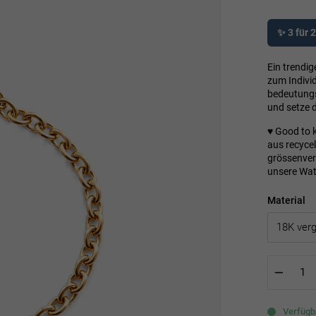
Preis
✨ 3 für 
Ein trendi
zum Individ
bedeutungs
und setze 
♥ Good to 
aus recyce
grössenvers
unsere
Wat
Material
−
Verfügba