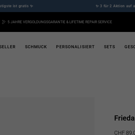
t gratis ✨
✨ 3 für 2 Aktion auf alle Schm
5 JAHRE VERGOLDUNGSGARANTIE & LIFETIME REPAIR SERVICE
Pause
Diashow
SELLER
SCHMUCK
PERSONALISIERT
SETS
GES
Frieda
Normaler
Sonderpre
CHF 89.