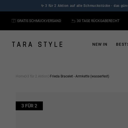
Direkt
✨ 3 für 2 Aktion auf alle Schmuckstücke - das günstigste is
zum
Inhalt
GRATIS SCHMUCKVERSAND
30 TAGE RÜCKGABERECHT
NEW IN
BEST
Home
3 für 2 Aktion
Frieda Bracelet - Armkette (wasserfest)
3 FÜR 2