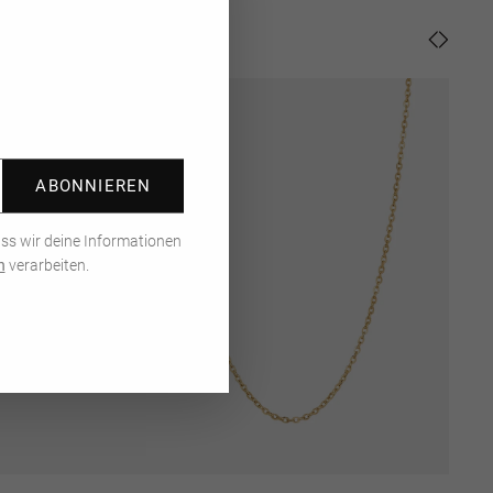
"Schließen
r dennoch unsicher, welches Armkettchen zu welchem passt?
(Esc)"
m. Weil wir euch den Alltag ein wenig erleichtern wollen, kreieren
ufend neue
Armschmuck Sets
,
welche aus mehreren Must-Have-
 Saison bestehen. In Kombination bilden sie eine wunderbare
Doch die Armschmuck-Sets sind nicht nur wunderschön,
hnen sich auch im Preis. Denn du ergatterst die kombinierten
cke im Set zum Sonderpreis. Obendrauf liefern wir das Set
packt zu dir nach Hause.
ABONNIEREN
 hergestellter Schmuck aus der Schweiz
ass wir deine Informationen
n
verarbeiten.
muckstücke werden in der Schweiz mit Liebe zum Detail
und in unseren eigenen Ateliers unter fairen Bedingungen von
tigt. Für unsere Ringe, Ketten, Armbänder und Ohrringe
ir hochwertige Materialien wie recycelter Edelstahl, recyceltes
g Silber sowie echte Edelsteine. So entstehen langlebige
cke, die moderne Designs mit Qualität und zeitloser Eleganz
 Der persönliche Austausch mit unseren Ateliers und
ge Besuche vor Ort helfen uns, unsere Qualitäts- und
keitsansprüche entlang der gesamten Wertschöpfungskette
llen.