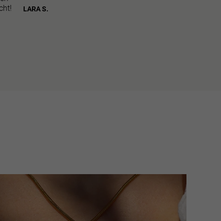
cht!
LARA S.