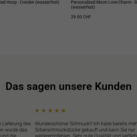
ted Hoop - Creolen (wasserfest)
Personalized Moon Love Charm - S
(wasserfest)
29.00 CHF
Das sagen unsere Kunden
e Lieferung des
Wunderschöner Schmuck!! Ich habe bereits meh
n wurde das
Silberschmuckstücke gekauft und kann Sie nur
 und die
weiterempfehlen. Sehr gute Qualität und verfär