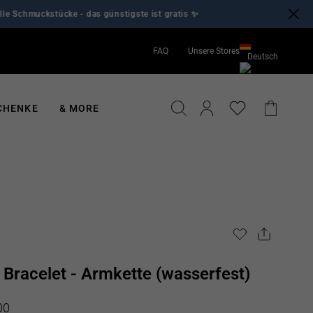
uckstücke - das günstigste ist gratis ✨
✨
FAQ
Unsere Stores
Deutsch
English
Deutsch
SUCHE
EINLOGGEN
EINKA
CHENKE
& MORE
 Bracelet - Armkette (wasserfest)
is
00