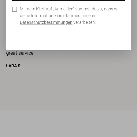
Mit dem Klick auf „Anmelden“ stimmst du zu, dass wir
Das sagen unsere Kunden
deine Informationen im Rahmen unserer
Datenschutzbestimmungen
verarbeiten.
Very friendly and warm advice - nice and varied offer -
great service
h
LARA S.