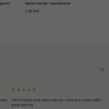
rgummi
Minnie Hairclip - Haarklammer
TAR
5.50 CHF
10.
rere
Very friendly and warm advice - nice and varied offer -
great service