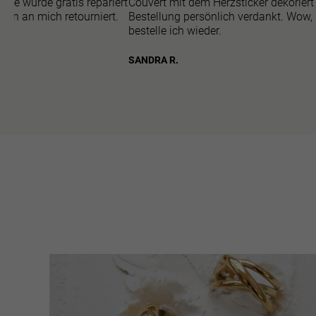
sie wurde gratis repariert
Couvert mit dem Herzsticker dekoriert
gen an mich retourniert.
Bestellung persönlich verdankt. Wow,
bestelle ich wieder.
SANDRA R.