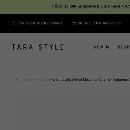
Direkt
⭐ Über 35’000 verifizierte Kund:innen & 4.9/5 Sterne
zum
Inhalt
GRATIS SCHMUCKVERSAND
30 TAGE RÜCKGABERECHT
NEW IN
BEST
Home
Alle Produkte
Personalized Dotted Medaillon Charm - Anhänger (