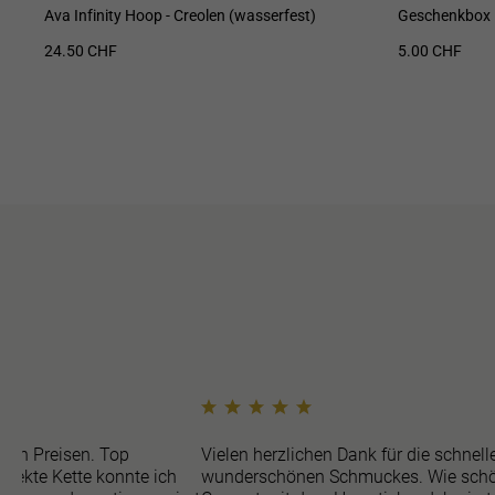
Ava Infinity Hoop - Creolen (wasserfest)
Geschenkbox
24.50 CHF
5.00 CHF
ren Preisen. Top
Vielen herzlichen Dank für die schnell
efekte Kette konnte ich
wunderschönen Schmuckes. Wie schö