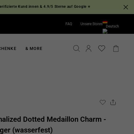
rte Kund:innen & 4.9/5 Sterne auf Google ⭐
FAQ
Unsere Stores
Deutsch
English
Deutsch
SUCHE
EINLOGGEN
EINKA
CHENKE
& MORE
nalized Dotted Medaillon Charm -
ger (wasserfest)