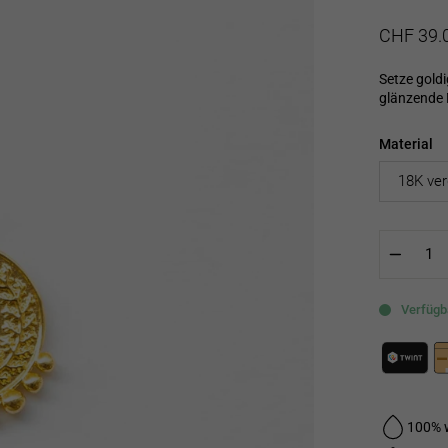
Normaler
Sonderpre
CHF 39.
Preis
Setze gold
glänzende 
Material
−
Verfügba
100% 