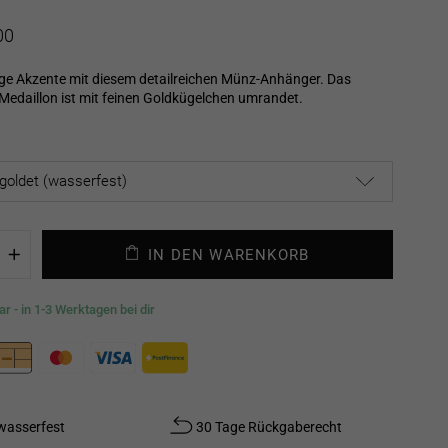
is
00
ige Akzente mit diesem detailreichen Münz-Anhänger. Das
Medaillon ist mit feinen Goldkügelchen umrandet.
IN DEN WARENKORB
+
r - in 1-3 Werktagen bei dir
wasserfest
30 Tage Rückgaberecht