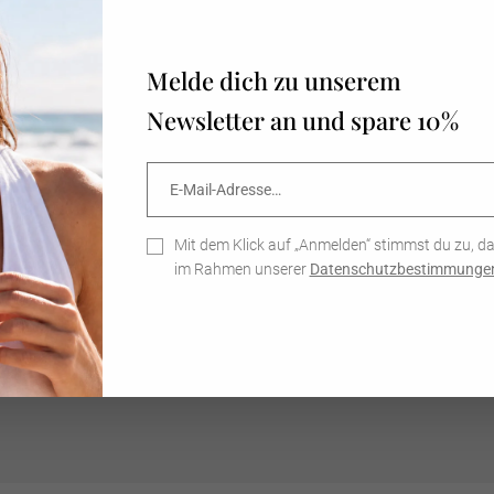
Nachhaltig
Melde dich zu unserem
Unsere Sch
Newsletter an und spare 10%
entworfen 
Hand gefer
verwenden w
E-
Abonnieren
925 Sterlin
Mail-
Schmuckstü
Adresse…
verbinden.
regelmässi
Mit dem Klick auf „Anmelden“ stimmst du zu, d
Nachhaltig
im Rahmen unserer
Datenschutzbestimmunge
sicherzuste