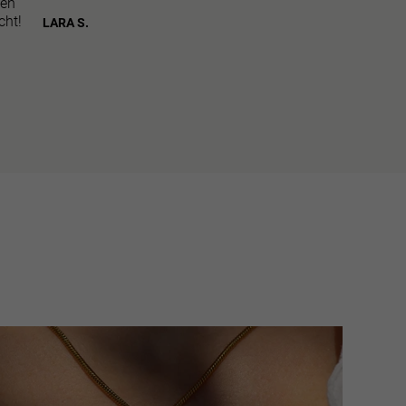
ben
cht!
LARA S.