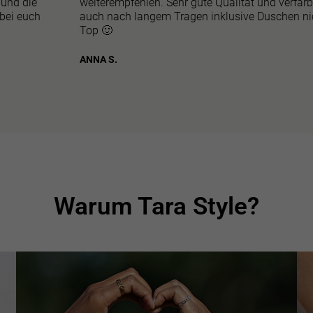
 und die
weiterempfehlen. Sehr gute Qualität und verfär
 bei euch
auch nach langem Tragen inklusive Duschen ni
Top 🙂
ANNA S.
Warum Tara Style?