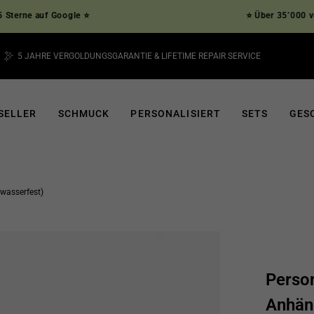
 auf Google ⭐
⭐ Über 35’000 verifizie
5 JAHRE VERGOLDUNGSGARANTIE & LIFETIME REPAIR SERVICE
Pause
Diashow
SELLER
SCHMUCK
PERSONALISIERT
SETS
GES
wasserfest)
Perso
Anhän