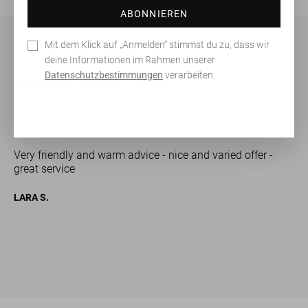
ABONNIEREN
Mit dem Klick auf „Anmelden“ stimmst du zu, dass wir
deine Informationen im Rahmen unserer
Datenschutzbestimmungen
verarbeiten.
Das sagen unsere Kunden
Very friendly and warm advice - nice and varied offer -
great service
h
LARA S.