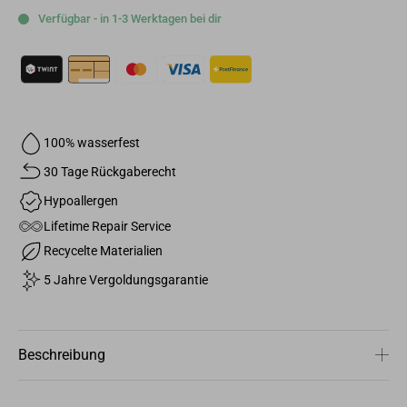
Verfügbar - in 1-3 Werktagen bei dir
100% wasserfest
30 Tage Rückgaberecht
Hypoallergen
Lifetime Repair Service
Recycelte Materialien
5 Jahre Vergoldungsgarantie
Beschreibung
Personalisiere deine Halskette mit dem Hanging Bold Heart
Anhänger und mache ihn zu deinem stilvollen Alltagsbegleiter. Der