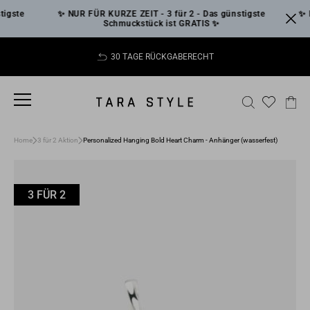
Direkt
gste
✨ NUR FÜR KURZE ZEIT - 3 für 2 - Das günstigste
✨ NU
zum
Schmuckstück ist GRATIS ✨
Inhalt
30 TAGE RÜCKGABERECHT
Pause
Diashow
SEITENNAVIGATION
SUCHE
EI
Home
3 für 2 Aktion
Personalized Hanging Bold Heart Charm - Anhänger (wasserfest)
3 FÜR 2