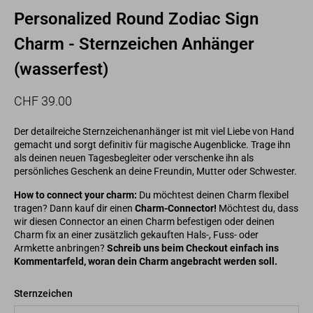
Personalized Round Zodiac Sign
Charm - Sternzeichen Anhänger
(wasserfest)
Normaler
Sonderpreis
CHF 39.00
Preis
Der detailreiche Sternzeichenanhänger ist mit viel Liebe von Hand
gemacht und sorgt definitiv für magische Augenblicke. Trage ihn
als deinen neuen Tagesbegleiter oder verschenke ihn als
persönliches Geschenk an deine Freundin, Mutter oder Schwester.
How to connect your charm:
Du möchtest deinen Charm flexibel
tragen? Dann kauf dir einen
Charm-Connector!
Möchtest du, dass
wir diesen Connector an einen Charm befestigen oder deinen
Charm fix an einer zusätzlich gekauften Hals-, Fuss- oder
Armkette anbringen?
Schreib uns beim Checkout einfach ins
Kommentarfeld, woran dein Charm angebracht werden soll.
Sternzeichen