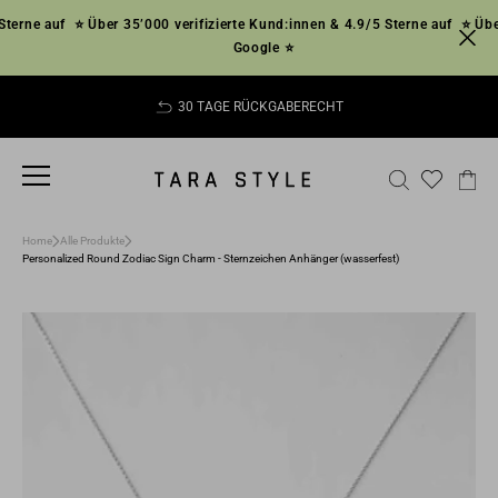
Direkt
rne auf
⭐ Über 35’000 verifizierte Kund:innen & 4.9/5 Sterne auf
⭐ Über 3
zum
Google ⭐
Inhalt
30 TAGE RÜCKGABERECHT
Pause
Diashow
SEITENNAVIGATION
SUCHE
EI
Home
Alle Produkte
Personalized Round Zodiac Sign Charm - Sternzeichen Anhänger (wasserfest)