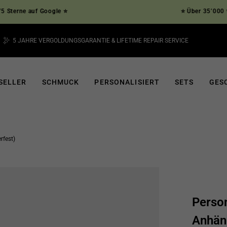
erne auf Google ⭐
⭐ Über 35’000 verifi
5 JAHRE VERGOLDUNGSGARANTIE & LIFETIME REPAIR SERVICE
Pause
Diashow
SELLER
SCHMUCK
PERSONALISIERT
SETS
GES
rfest)
Perso
Anhän