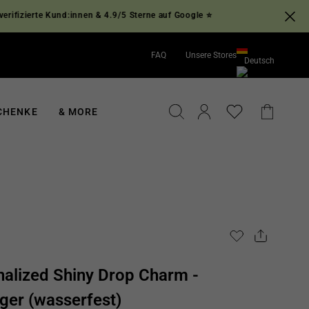
zierte Kund:innen & 4.9/5 Sterne auf Google ⭐
FAQ
Unsere Stores
Deutsch
English
Deutsch
SUCHE
EINLOGGEN
EINKA
CHENKE
& MORE
nalized Shiny Drop Charm -
ger (wasserfest)