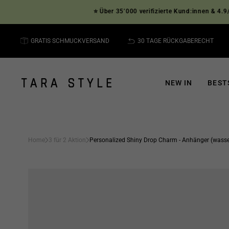
Direkt
⭐ Über 35’000 verifizierte Kund:innen & 4.9/5 St
zum
Inhalt
GRATIS SCHMUCKVERSAND
30 TAGE RÜCKGABERECHT
NEW IN
BEST
Home
3 für 2 Aktion
Personalized Shiny Drop Charm - Anhänger (wasse