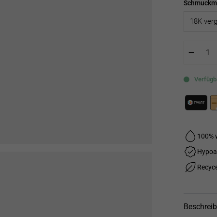
Schmuckma
−
Verfügba
100% 
Hypoa
Recyce
Beschrei