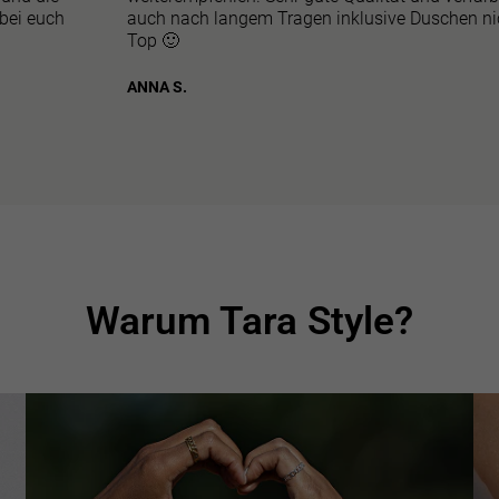
 bei euch
auch nach langem Tragen inklusive Duschen ni
verbinden.
regelmässi
Top 🙂
Nachhaltig
sicherzuste
ANNA S.
Warum Tara Style?