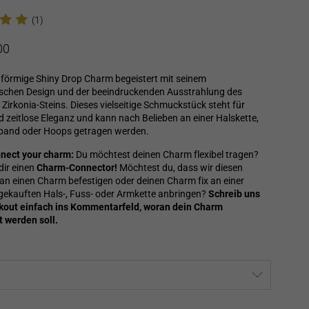
(1)
is
00
nförmige Shiny Drop Charm begeistert mit seinem
ischen Design und der beeindruckenden Ausstrahlung des
Zirkonia-Steins. Dieses vielseitige Schmuckstück steht für
d zeitlose Eleganz und kann nach Belieben an einer Halskette,
band oder Hoops getragen werden.
nect your charm:
Du möchtest deinen Charm flexibel tragen?
dir einen
Charm-Connector!
Möchtest du, dass wir diesen
an einen Charm befestigen oder deinen Charm fix an einer
 gekauften Hals-, Fuss- oder Armkette anbringen?
Schreib uns
kout einfach ins Kommentarfeld, woran dein Charm
 werden soll.