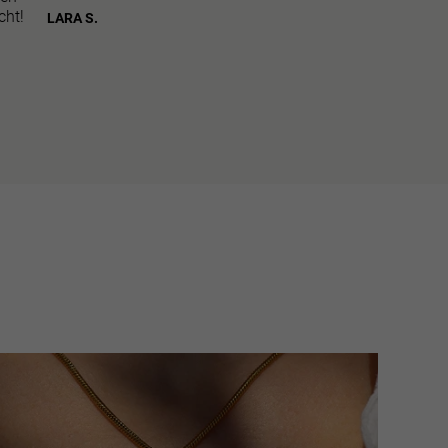
cht!
 Der persönliche Austausch mit unseren Ateliers und
LARA S.
ge Besuche vor Ort helfen uns, unsere Qualitäts- und
keitsansprüche entlang der gesamten Wertschöpfungskette
llen.