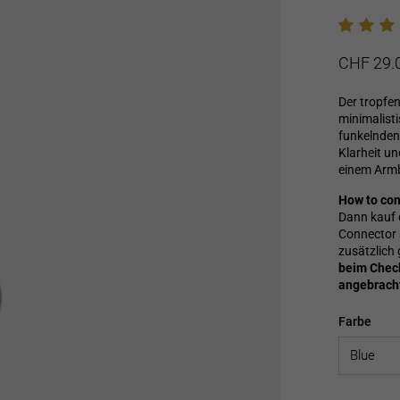
Normaler
Sonderpre
CHF 29.
Preis
Der tropfe
minimalist
funkelnden 
Klarheit un
einem Arm
How to con
Dann kauf 
Connector 
zusätzlich
beim Chec
angebracht
Farbe