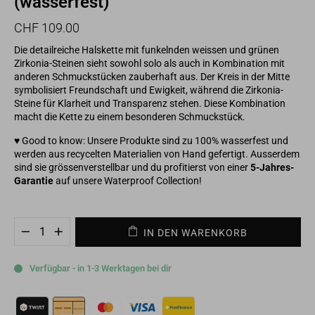
(wasserfest)
Normaler
Sonderpreis
CHF 109.00
Preis
Die detailreiche Halskette mit funkelnden weissen und grünen
Zirkonia-Steinen sieht sowohl solo als auch in Kombination mit
anderen Schmuckstücken zauberhaft aus. Der Kreis in der Mitte
symbolisiert Freundschaft und Ewigkeit, während die Zirkonia-
Steine für Klarheit und Transparenz stehen. Diese Kombination
macht die Kette zu einem besonderen Schmuckstück.
♥ Good to know: Unsere Produkte sind zu 100% wasserfest und
werden aus recycelten Materialien von Hand gefertigt. Ausserdem
sind sie grössenverstellbar und du profitierst von einer
5-Jahres-
Garantie
auf unsere
Waterproof Collection
!
IN DEN WARENKORB
−
+
Verfügbar - in 1-3 Werktagen bei dir