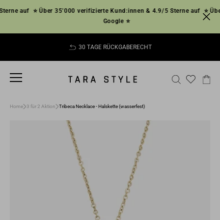
Direkt
erne auf
⭐ Über 35’000 verifizierte Kund:innen & 4.9/5 Sterne auf
⭐ Über 
zum
Google ⭐
Inhalt
30 TAGE RÜCKGABERECHT
Pause
Diashow
SEITENNAVIGATION
SUCHE
EI
Home
3 für 2 Aktion
Tribeca Necklace - Halskette (wasserfest)