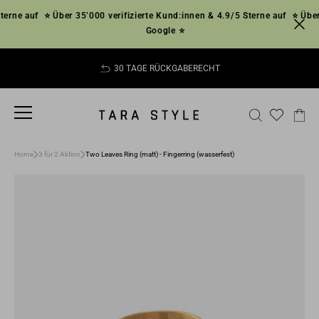
Direkt
rne auf
⭐ Über 35’000 verifizierte Kund:innen & 4.9/5 Sterne auf
⭐ Über 3
zum
Google ⭐
Inhalt
30 TAGE RÜCKGABERECHT
Pause
Diashow
SEITENNAVIGATION
SUCHE
EI
Home
3 für 2 Aktion
Two Leaves Ring (matt) - Fingerring (wasserfest)