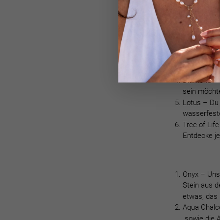
Coin –
Die 
erfolgreich
Moon –
Der
Roségold wi
Triangle –
sich für ei
Diamond –
sein möchte
Lotus –
Du 
wasserfes
Tree of Life
Entdecke j
Onyx –
Uns
Stein aus 
etwas, das
Aqua Chal
sowie die