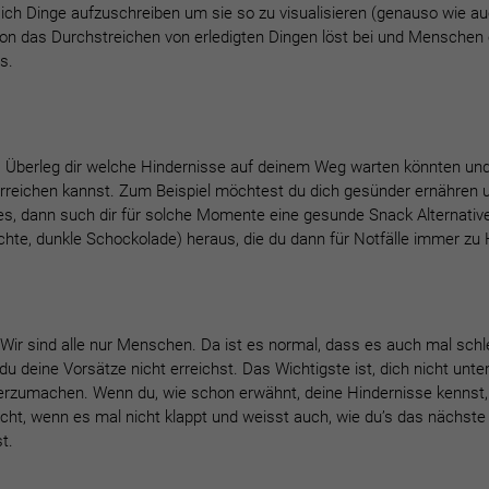
sich Dinge aufzuschreiben um sie so zu visualisieren (genauso wie a
hon das Durchstreichen von erledigten Dingen löst bei und Menschen 
us.
 Überleg dir welche Hindernisse auf deinem Weg warten könnten und
erreichen kannst. Zum Beispiel möchtest du dich gesünder ernähren u
s, dann such dir für solche Momente eine gesunde Snack Alternative
chte, dunkle Schockolade) heraus, die du dann für Notfälle immer zu
Wir sind alle nur Menschen. Da ist es normal, dass es auch mal sch
u deine Vorsätze nicht erreichst. Das Wichtigste ist, dich nicht unte
erzumachen. Wenn du, wie schon erwähnt, deine Hindernisse kennst,
scht, wenn es mal nicht klappt und weisst auch, wie du’s das nächst
st.