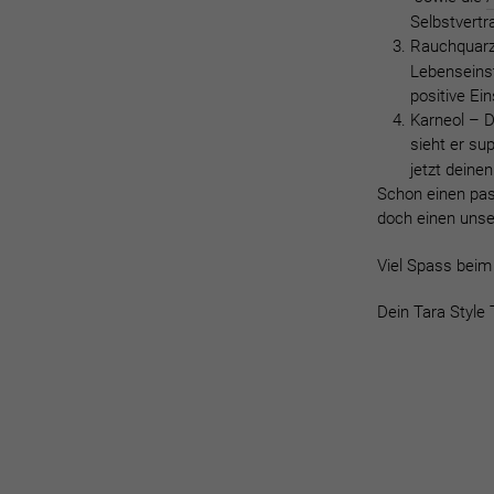
Selbstvert
Rauchquar
Lebenseinst
positive Ein
Karneol –
D
sieht er su
jetzt deine
Schon einen pas
doch einen unse
Viel Spass beim
Dein Tara Styl