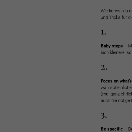
Wie kannst du e
und Tricks für 
1.
Baby steps
– Ma
sich kleinere, s
2.
Focus on what’s
wahrscheinliche
(mal ganz ehrli
auch die nötige
3.
Be specific
– Da