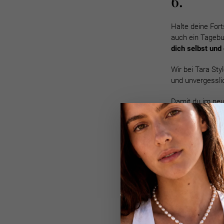
6.
Halte deine Fort
auch ein Tagebu
dich selbst und 
Wir bei Tara Sty
und unvergessl
Damit du im neu
haben wir einig
findest du sich
dir helfen wird, 
Finde d
Vorsätz