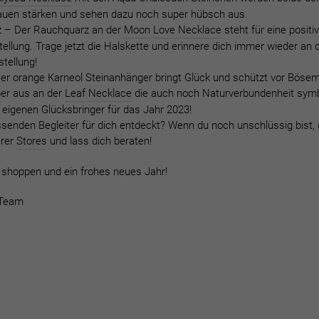
rauen stärken und sehen dazu noch super hübsch aus.
z –
Der Rauchquarz an der
Moon Love Necklace
steht für eine positi
ellung. Trage jetzt die Halskette und erinnere dich immer wieder an 
stellung!
er orange Karneol Steinanhänger bringt Glück und schützt vor Bös
per aus an der
Leaf Necklace
die auch noch Naturverbundenheit symbol
n eigenen Glücksbringer für das Jahr 2023!
senden Begleiter für dich entdeckt? Wenn du noch unschlüssig bist,
rer
Stores
und lass dich beraten!
 shoppen und ein frohes neues Jahr!
e Team