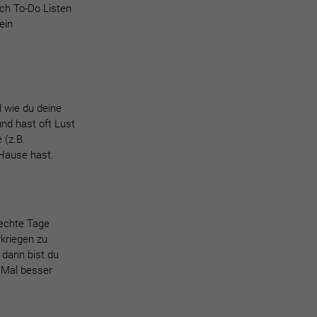
uch To-Do Listen
ein
 wie du deine
nd hast oft Lust
 (z.B.
 Hause hast.
lechte Tage
rkriegen zu
 dann bist du
e Mal besser