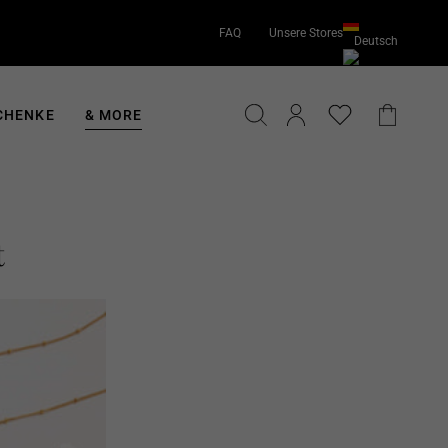
FAQ
Unsere Stores
Deutsch
English
Deutsch
SUCHE
EINLOGGEN
EINKA
CHENKE
& MORE
t