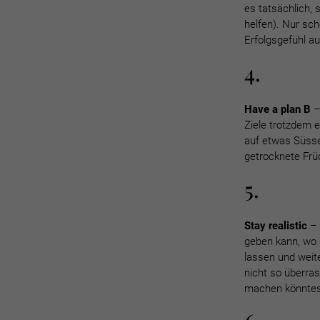
es tatsächlich, 
helfen). Nur sc
Erfolgsgefühl a
4.
Have a plan B
–
Ziele trotzdem 
auf etwas Süsse
getrocknete Frü
5.
Stay realistic
– 
geben kann, wo d
lassen und weit
nicht so überra
machen könnte