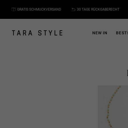
Direkt
zum
GRATIS SCHMUCKVERSAND
30 TAGE RÜCKGABERECHT
Inhalt
NEW IN
BEST