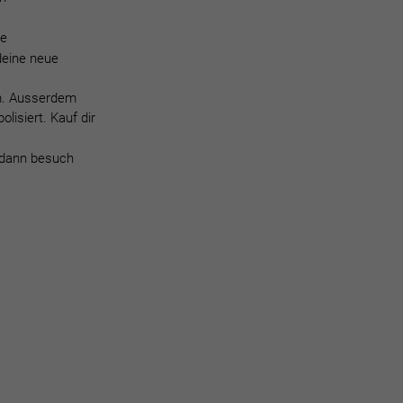
ve
deine neue
em. Ausserdem
isiert. Kauf dir
 dann besuch