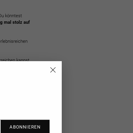
 Du könntest
ig mal stolz auf
erlebnisreichen
rreichen kannst,
t. Darunter
zen passt, und
"Schließen
(Esc)"
ABONNIEREN