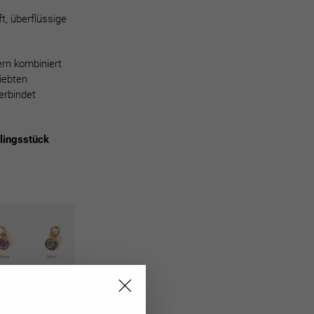
ft, überflüssige
ern kombiniert
iebten
erbindet
lingsstück
"Schließen