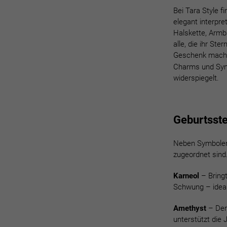
Bei Tara Style f
elegant interpre
Halskette, Armb
alle, die ihr S
Geschenk mach
Charms und Symb
widerspiegelt.
Geburtsste
Neben Symbolen 
zugeordnet sind.
Karneol
– Bringt
Schwung – ideal 
Amethyst
– Der 
unterstützt die 