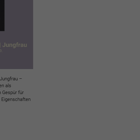
Jungfrau –
en als
m Gespür für
se Eigenschaften