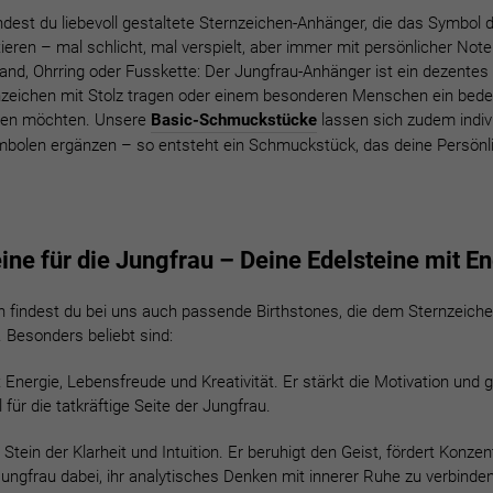
indest du liebevoll gestaltete Sternzeichen-Anhänger, die das Symbol 
tieren – mal schlicht, mal verspielt, aber immer mit persönlicher Note
and, Ohrring oder Fusskette: Der Jungfrau-Anhänger ist ein dezentes
ternzeichen mit Stolz tragen oder einem besonderen Menschen ein bed
en möchten. Unsere
Basic-Schmuckstücke
lassen sich zudem indivi
olen ergänzen – so entsteht ein Schmuckstück, das deine Persönlic
ine für die Jungfrau – Deine Edelsteine mit E
findest du bei uns auch passende Birthstones, die dem Sternzeich
 Besonders beliebt sind:
 Energie, Lebensfreude und Kreativität. Er stärkt die Motivation und g
für die tatkräftige Seite der Jungfrau.
Stein der Klarheit und Intuition. Er beruhigt den Geist, fördert Konzen
Jungfrau dabei, ihr analytisches Denken mit innerer Ruhe zu verbinden