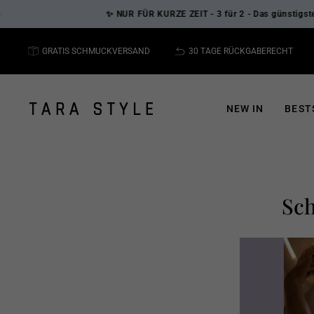
Direkt
✨ NUR FÜR KURZE ZEIT - 3 für 2 - Das günstigste Schmuck
zum
Inhalt
GRATIS SCHMUCKVERSAND
30 TAGE RÜCKGABERECHT
NEW IN
BEST
Sch