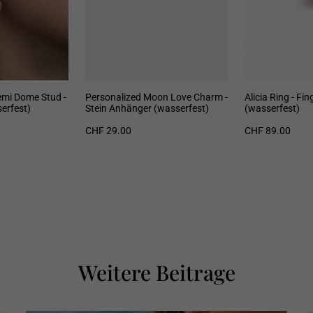
emi Dome Stud -
Personalized Moon Love Charm -
Alicia Ring - Fin
erfest)
Stein Anhänger (wasserfest)
(wasserfest)
CHF 29.00
CHF 89.00
Weitere Beitrage