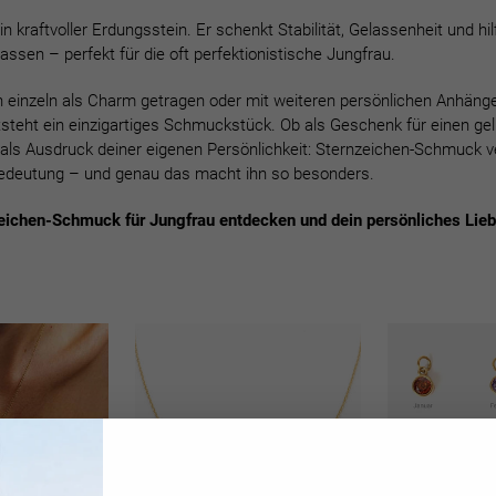
n kraftvoller Erdungsstein. Er schenkt Stabilität, Gelassenheit und hil
ssen – perfekt für die oft perfektionistische Jungfrau.
n einzeln als Charm getragen oder mit weiteren persönlichen Anhäng
steht ein einzigartiges Schmuckstück. Ob als Geschenk für einen gel
ls Ausdruck deiner eigenen Persönlichkeit: Sternzeichen-Schmuck v
edeutung – und genau das macht ihn so besonders.
eichen-Schmuck für Jungfrau entdecken und dein persönliches Lieb