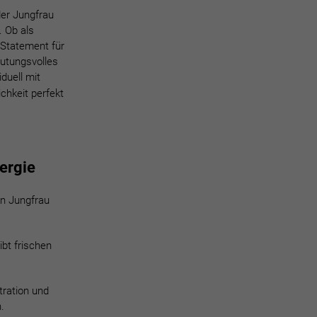
der Jungfrau
. Ob als
 Statement für
eutungsvolles
duell mit
hkeit perfekt
nergie
en Jungfrau
ibt frischen
tration und
.