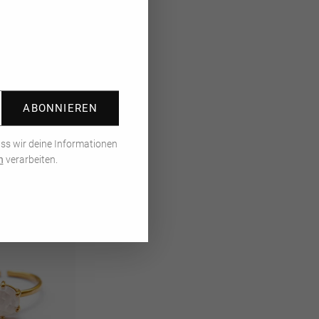
(Esc)"
ABONNIEREN
rcone Birthstone
er (wasserfest)
ass wir deine Informationen
n
verarbeiten.