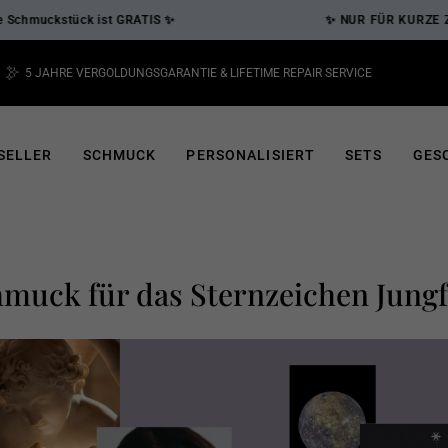
stück ist GRATIS ✨
✨ NUR FÜR KURZE ZEIT - 3 für
5 JAHRE VERGOLDUNGSGARANTIE & LIFETIME REPAIR SERVICE
Pause
Diashow
SELLER
SCHMUCK
PERSONALISIERT
SETS
GES
muck für das Sternzeichen Jung