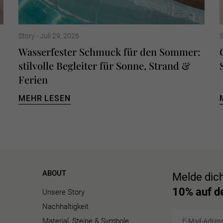
Story -
Juli 29, 2026
S
Wasserfester Schmuck für den Sommer:
stilvolle Begleiter für Sonne, Strand &
Ferien
MEHR LESEN
ABOUT
Melde dic
10% auf de
Unsere Story
Nachhaltigkeit
E-
Abonnieren
Mail-
Material, Steine & Symbole