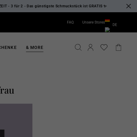
 2 - Das günstigste Schmuckstück ist GRATIS ✨
✨
FAQ
Unsere Stores
DE
EN
DE
SUCHE
EINLOGGEN
EINKA
CHENKE
& MORE
frau