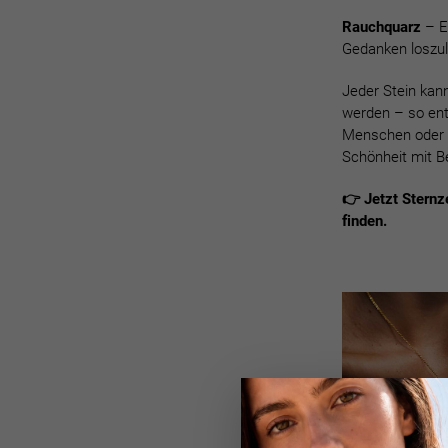
Rauchquarz
– Ei
Gedanken loszula
Jeder Stein kan
werden – so ent
Menschen oder a
Schönheit mit B
👉 Jetzt Sternz
finden.