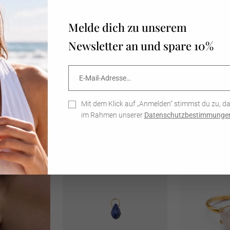
Melde dich zu unserem
Newsletter an und spare 10%
E-
Abonnieren
Mail-
Adresse…
n Necklace -
Zodiac Sign Necklace - Halskette
Personalized Zi
rfest)
(wasserfest)
Charm - Anhäng
Mit dem Klick auf „Anmelden“ stimmst du zu, d
CHF 99.00
CHF 29.00
im Rahmen unserer
Datenschutzbestimmunge